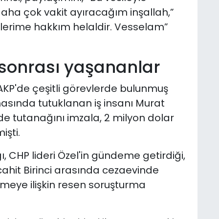
ha çok vakit ayıracağım inşallah,”
şlerime hakkım helaldir. Vesselam”
 sonrası yaşananlar
AKP'de çeşitli görevlerde bulunmuş
masında tutuklanan iş insanı Murat
fade tutanağını imzala, 2 milyon dolar
işti.
, CHP lideri Özel'in gündeme getirdiği,
cahit Birinci arasında cezaevinde
üşmeye ilişkin resen soruşturma