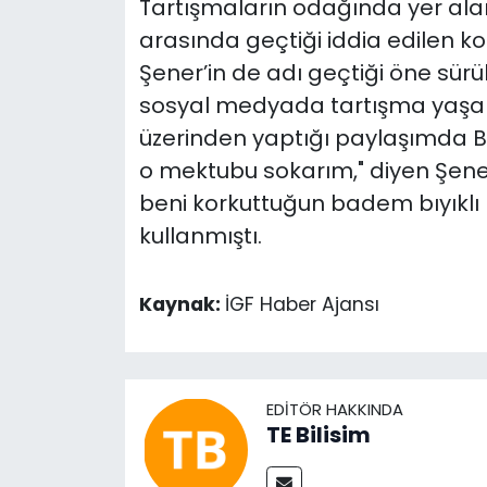
Tartışmaların odağında yer alan 
arasında geçtiği iddia edilen 
Şener’in de adı geçtiği öne sürül
sosyal medyada tartışma yaşam
üzerinden yaptığı paylaşımda Bir
o mektubu sokarım," diyen Şener'e
beni korkuttuğun badem bıyıklı 
kullanmıştı.
Kaynak:
İGF Haber Ajansı
EDITÖR HAKKINDA
TE Bilisim