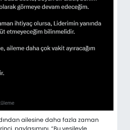
rdından ailesine daha fazla zaman
inci, paylaşımını, “Bu vesileyle