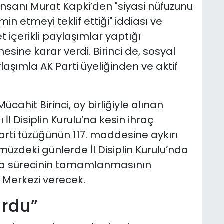
nsanı Murat Kapki’den "siyasi nüfuzunu
n etmeyi teklif ettiği" iddiası ve
içerikli paylaşımlar yaptığı
esine karar verdi. Birinci de, sosyal
şımla AK Parti üyeliğinden ve aktif
cahit Birinci, oy birliğiyle alınan
 İl Disiplin Kurulu’na kesin ihraç
 parti tüzüğünün 117. maddesine aykırı
ümüzdeki günlerde İl Disiplin Kurulu’nda
a sürecinin tamamlanmasının
 Merkezi verecek.
urdu”