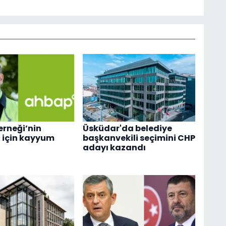
rneği’nin
Üsküdar'da belediye
 için kayyum
başkanvekili seçimini CHP
adayı kazandı