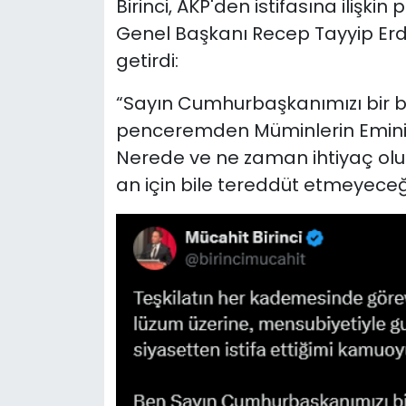
Birinci, AKP'den istifasına iliş
Genel Başkanı Recep Tayyip Erdoğ
getirdi:
“Sayın Cumhurbaşkanımızı bir b
penceremden Müminlerin Emin
Nerede ve ne zaman ihtiyaç olu
an için bile tereddüt etmeyece