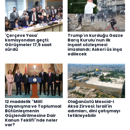
'Çerçeve Yasa'
Trump'ın kurduğu Gazze
komisyondan geçti;
Barış Kurulu'nun ilk
Görüşmeler 17,5 saat
inşaat sözleşmesi
sürdü
imzalandı; Askeri üs inşa
edilecek
12 maddelik "Millî
Olağanüstü Mescid-i
Dayanışma ve Toplumsal
Aksa Zirvesi; İsrail'in
Bütünleşmenin
adımları, dini çatışmayı
Güçlendirilmesine Dair
tetikleyebilir
Kanun Teklifi"nde neler
var?