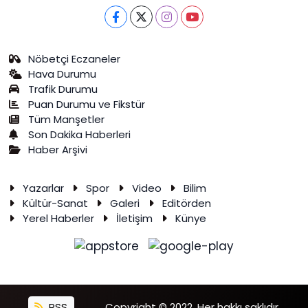
Nöbetçi Eczaneler
Hava Durumu
Trafik Durumu
Puan Durumu ve Fikstür
Tüm Manşetler
Son Dakika Haberleri
Haber Arşivi
Yazarlar
Spor
Video
Bilim
Kültür-Sanat
Galeri
Editörden
Yerel Haberler
İletişim
Künye
RSS
Copyright © 2022. Her hakkı saklıdır.