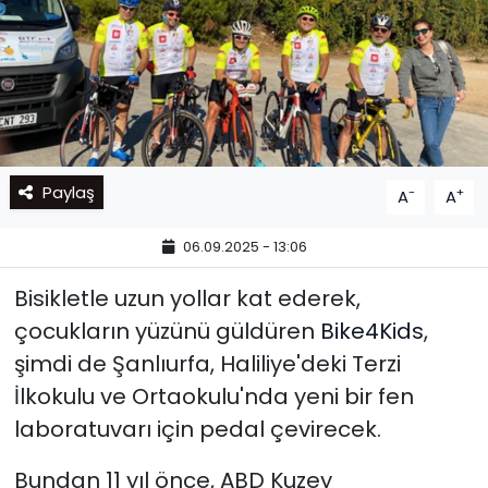
Paylaş
-
+
A
A
06.09.2025 - 13:06
Bisikletle uzun yollar kat ederek,
çocukların yüzünü güldüren
Bike4Kids
,
şimdi de Şanlıurfa, Haliliye'deki Terzi
İlkokulu ve Ortaokulu'nda yeni bir fen
laboratuvarı için pedal çevirecek.
Bundan 11 yıl önce, ABD Kuzey