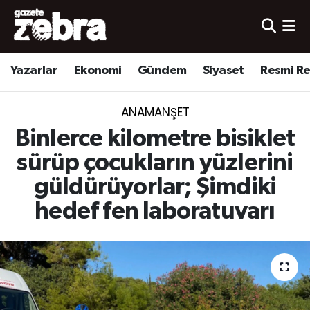
Yazarlar
Nöbetçi Eczaneler
Yazarlar
Ekonomi
Gündem
Siyaset
Resmi R
Ekonomi
Hava Durumu
ANAMANŞET
Kültür-Sanat
Trafik Durumu
Binlerce kilometre bisiklet
Yerel
Süper Lig Puan Durumu ve Fikstür
sürüp çocukların yüzlerini
güldürüyorlar; Şimdiki
Spor
Tüm Manşetler
hedef fen laboratuvarı
Son Dakika Haberleri
Haber Arşivi