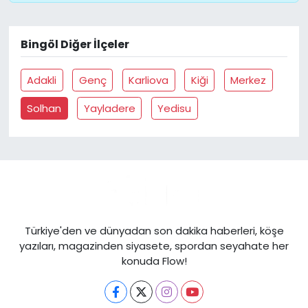
Bingöl Diğer İlçeler
Adakli
Genç
Karliova
Kiği
Merkez
Solhan
Yayladere
Yedisu
Türkiye'den ve dünyadan son dakika haberleri, köşe
yazıları, magazinden siyasete, spordan seyahate her
konuda Flow!