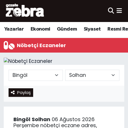
Yazarlar
Nöbetçi Eczaneler
Yazarlar
Ekonomi
Gündem
Siyaset
Resmi R
Ekonomi
Hava Durumu
Nöbetçi Eczaneler
Kültür-Sanat
Trafik Durumu
Yerel
Süper Lig Puan Durumu ve Fikstür
Spor
Tüm Manşetler
Paylaş
Son Dakika Haberleri
Haber Arşivi
Bingöl
Solhan
06 Ağustos 2026
Perşembe nöbetçi eczane adres,