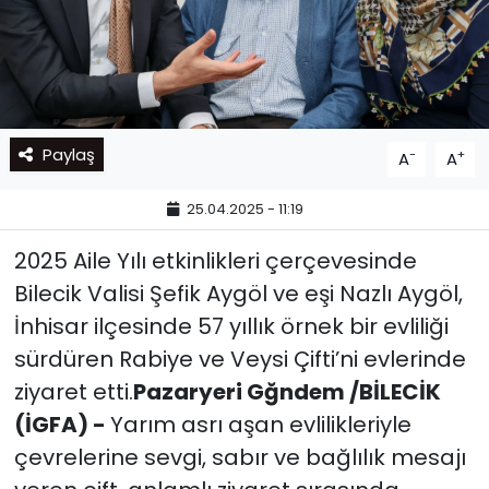
Paylaş
-
+
A
A
25.04.2025 - 11:19
2025 Aile Yılı etkinlikleri çerçevesinde
Bilecik Valisi Şefik Aygöl ve eşi Nazlı Aygöl,
İnhisar ilçesinde 57 yıllık örnek bir evliliği
sürdüren Rabiye ve Veysi Çifti’ni evlerinde
ziyaret etti.
Pazaryeri Gğndem /BİLECİK
(İGFA) -
Yarım asrı aşan evlilikleriyle
çevrelerine sevgi, sabır ve bağlılık mesajı