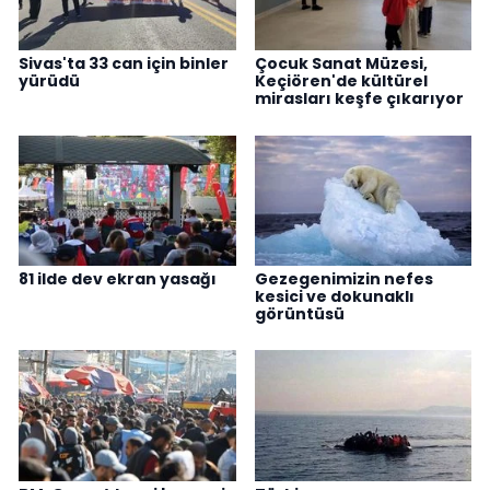
Sivas'ta 33 can için binler
Çocuk Sanat Müzesi,
yürüdü
Keçiören'de kültürel
mirasları keşfe çıkarıyor
81 ilde dev ekran yasağı
Gezegenimizin nefes
kesici ve dokunaklı
görüntüsü