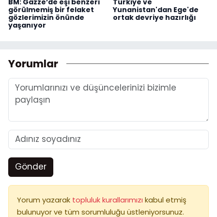
BM: Gazze’de eşi benzeri
Türkiye ve
görülmemiş bir felaket
Yunanistan'dan Ege'de
gözlerimizin önünde
ortak devriye hazırlığı
yaşanıyor
Yorumlar
Gönder
Yorum yazarak
topluluk kurallarımızı
kabul etmiş
bulunuyor ve tüm sorumluluğu üstleniyorsunuz.