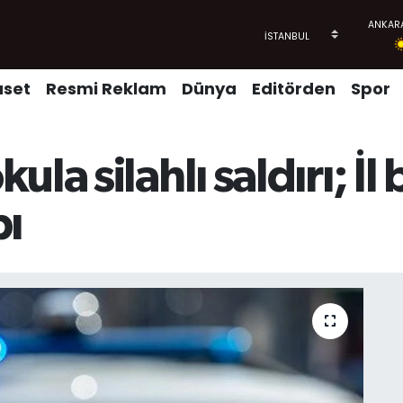
aset
Resmi Reklam
Dünya
Editörden
Spor
la silahlı saldırı; İl
bı