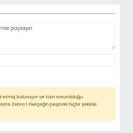
l etmiş bulunuyor ve tüm sorumluluğu
zete Zebra | Gerçeğin peşinde hiçbir şekilde