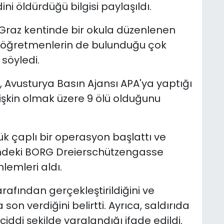
ini öldürdüğü bilgisi paylaşıldı.
Graz kentinde bir okula düzenlenen
e öğretmenlerin de bulunduğu çok
 söyledi.
, Avusturya Basın Ajansı APA'ya yaptığı
tişkin olmak üzere 9 ölü olduğunu
ük çaplı bir operasyon başlattı ve
ndeki BORG Dreierschützengasse
lemleri aldı.
tarafından gerçekleştirildiğini ve
son verdiğini belirtti. Ayrıca, saldırıda
iddi şekilde yaralandığı ifade edildi.