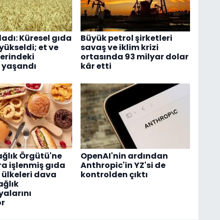
ladı: Küresel gıda
Büyük petrol şirketleri
 yükseldi; et ve
savaş ve iklim krizi
lerindeki
ortasında 93 milyar dolar
 yaşandı
kâr etti
ğlık Örgütü'ne
OpenAI'nin ardından
ra işlenmiş gıda
Anthropic'in YZ'si de
i ülkeleri dava
kontrolden çıktı
ağlık
alarını
or