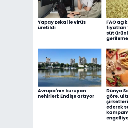
Yapay zeka ile virüs
FAO açık
üretildi
fiyatları
süt ürün
gerileme
Avrupa'nın kuruyan
Dünya Sa
nehirleri; Endişe artıyor
göre, ult
şirketler
ederek s
kampany
engelliy