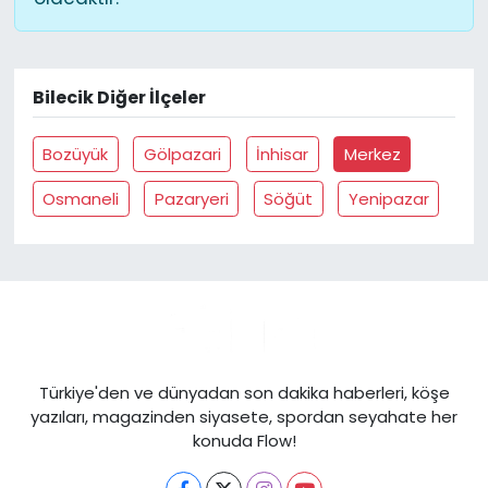
Bilecik Diğer İlçeler
Bozüyük
Gölpazari
İnhisar
Merkez
Osmaneli
Pazaryeri
Söğüt
Yenipazar
Türkiye'den ve dünyadan son dakika haberleri, köşe
yazıları, magazinden siyasete, spordan seyahate her
konuda Flow!