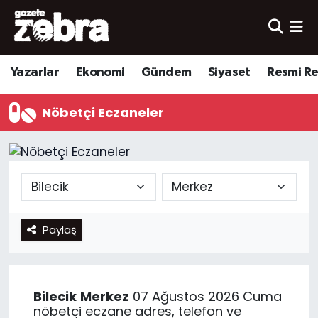
Yazarlar
Nöbetçi Eczaneler
Yazarlar
Ekonomi
Gündem
Siyaset
Resmi R
Ekonomi
Hava Durumu
Nöbetçi Eczaneler
Kültür-Sanat
Trafik Durumu
Yerel
Süper Lig Puan Durumu ve Fikstür
Spor
Tüm Manşetler
Paylaş
Son Dakika Haberleri
Haber Arşivi
Bilecik
Merkez
07 Ağustos 2026 Cuma
nöbetçi eczane adres, telefon ve