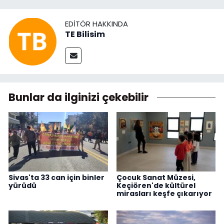
EDITÖR HAKKINDA
TE Bilisim
Bunlar da ilginizi çekebilir
Sivas'ta 33 can için binler
Çocuk Sanat Müzesi,
yürüdü
Keçiören'de kültürel
mirasları keşfe çıkarıyor