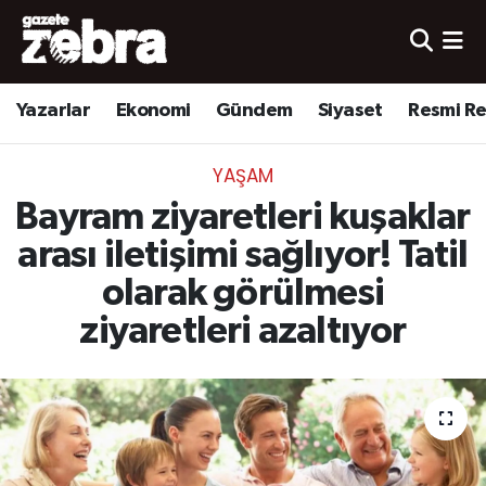
Yazarlar
Nöbetçi Eczaneler
Yazarlar
Ekonomi
Gündem
Siyaset
Resmi R
Ekonomi
Hava Durumu
YAŞAM
Kültür-Sanat
Trafik Durumu
Bayram ziyaretleri kuşaklar
Yerel
Süper Lig Puan Durumu ve Fikstür
arası iletişimi sağlıyor! Tatil
olarak görülmesi
Spor
Tüm Manşetler
ziyaretleri azaltıyor
Son Dakika Haberleri
Haber Arşivi