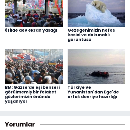
81 ilde dev ekran yasağı
Gezegenimizin nefes
kesici ve dokunaklı
görüntüsü
BM: Gazze’de eşi benzeri
Türkiye ve
görülmemiş bir felaket
Yunanistan'dan Ege'de
gözlerimizin önünde
ortak devriye hazırlığı
yaşanıyor
Yorumlar