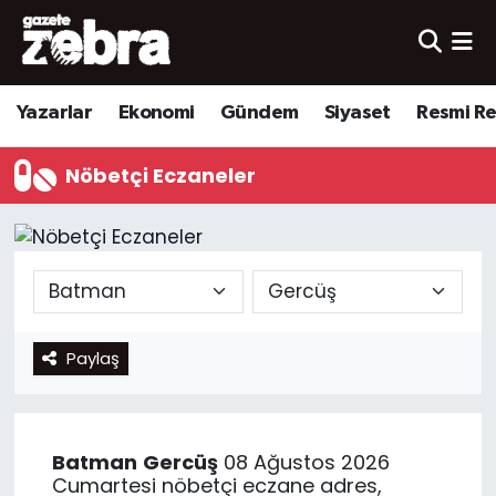
Yazarlar
Nöbetçi Eczaneler
Yazarlar
Ekonomi
Gündem
Siyaset
Resmi R
Ekonomi
Hava Durumu
Nöbetçi Eczaneler
Kültür-Sanat
Trafik Durumu
Yerel
Süper Lig Puan Durumu ve Fikstür
Spor
Tüm Manşetler
Paylaş
Son Dakika Haberleri
Haber Arşivi
Batman
Gercüş
08 Ağustos 2026
Cumartesi nöbetçi eczane adres,