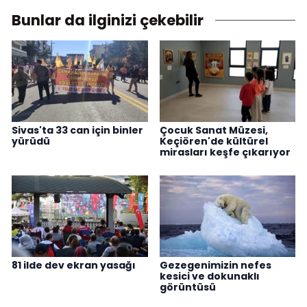
Bunlar da ilginizi çekebilir
Sivas'ta 33 can için binler
Çocuk Sanat Müzesi,
yürüdü
Keçiören'de kültürel
mirasları keşfe çıkarıyor
81 ilde dev ekran yasağı
Gezegenimizin nefes
kesici ve dokunaklı
görüntüsü