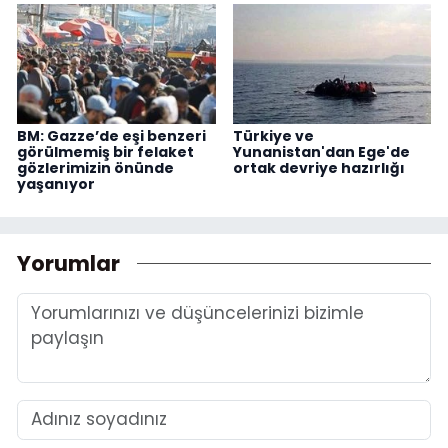
BM: Gazze’de eşi benzeri
Türkiye ve
görülmemiş bir felaket
Yunanistan'dan Ege'de
gözlerimizin önünde
ortak devriye hazırlığı
yaşanıyor
Yorumlar