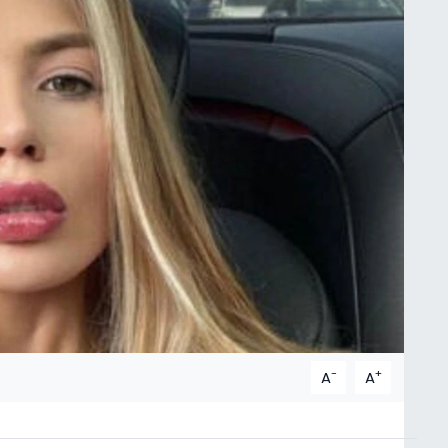
-
+
A
A