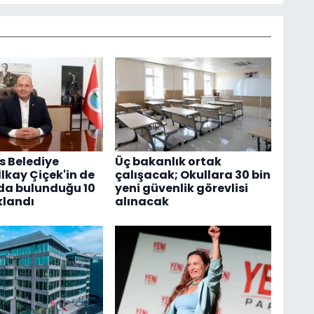
 Belediye
Üç bakanlık ortak
lkay Çiçek'in de
çalışacak; Okullara 30 bin
da bulunduğu 10
yeni güvenlik görevlisi
klandı
alınacak