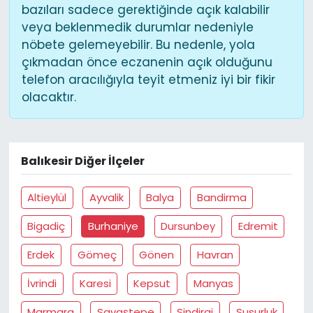
bazıları sadece gerektiğinde açık kalabilir
veya beklenmedik durumlar nedeniyle
nöbete gelemeyebilir. Bu nedenle, yola
çıkmadan önce eczanenin açık olduğunu
telefon aracılığıyla teyit etmeniz iyi bir fikir
olacaktır.
Balıkesir Diğer İlçeler
Altieylül
Ayvalik
Balya
Bandirma
Bigadiç
Burhaniye
Dursunbey
Edremit
Erdek
Gömeç
Gönen
Havran
İvrindi
Karesi
Kepsut
Manyas
Marmara
Savaştepe
Sindirgi
Susurluk