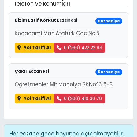
telefon ve konumları
Bizim Latif Korkut Eczanesi
Burhaniye
Kocacami Mah.Atatürk Cad.No:5
Yol Tarifi Al
0 (266) 422 22 93
Çakır Eczanesi
Burhaniye
Öğretmenler Mh.Manolya Sk.No:13 5-B
Yol Tarifi Al
0 (266) 416 36 76
Her eczane gece boyunca açık olmayabilir,