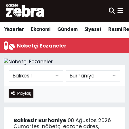
Yazarlar
Nöbetçi Eczaneler
Yazarlar
Ekonomi
Gündem
Siyaset
Resmi R
Ekonomi
Hava Durumu
Nöbetçi Eczaneler
Kültür-Sanat
Trafik Durumu
Yerel
Süper Lig Puan Durumu ve Fikstür
Spor
Tüm Manşetler
Paylaş
Son Dakika Haberleri
Haber Arşivi
Balıkesir
Burhaniye
08 Ağustos 2026
Cumartesi nöbetçi eczane adres,