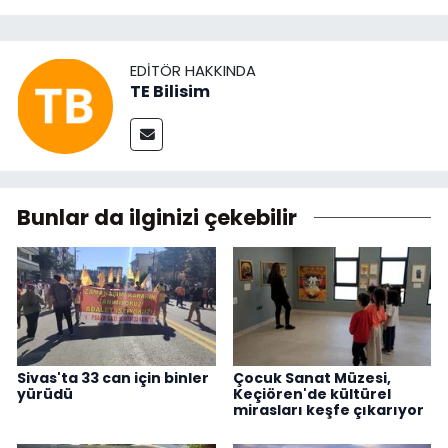
EDITÖR HAKKINDA
TE Bilisim
Bunlar da ilginizi çekebilir
Sivas'ta 33 can için binler
Çocuk Sanat Müzesi,
yürüdü
Keçiören'de kültürel
mirasları keşfe çıkarıyor