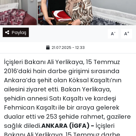
Paylaş
-
+
A
A
21.07.2025 - 12:33
İçişleri Bakanı Ali Yerlikaya, 15 Temmuz
2016’daki hain darbe girişimi sırasında
Ankara’da şehit olan Köksal Kaşaltı’nın
ailesini ziyaret etti. Bakan Yerlikaya,
şehidin annesi Satı Kaşaltı ve kardeşi
Fehmican Kaşaltı ile bir araya gelerek
dualar etti ve 253 şehide rahmet, gazilere
sağlık diledi.
ANKARA (İGFA) -
İçişleri
Bakanı Ali Yerlikaya, 15 Temmuz darbe