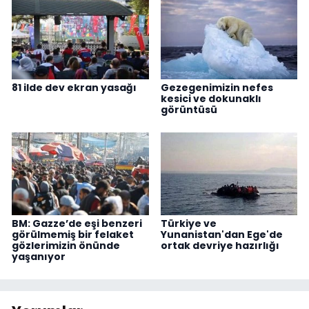
81 ilde dev ekran yasağı
Gezegenimizin nefes
kesici ve dokunaklı
görüntüsü
BM: Gazze’de eşi benzeri
Türkiye ve
görülmemiş bir felaket
Yunanistan'dan Ege'de
gözlerimizin önünde
ortak devriye hazırlığı
yaşanıyor