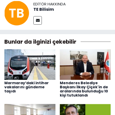
EDITÖR HAKKINDA
TE Bilisim
Bunlar da ilginizi çekebilir
Marmaray’daki intihar
Menderes Belediye
vakalarını gündeme
Başkanı İlkay Çiçek'in de
taşıdı
aralarında bulunduğu 10
kişi tutuklandı