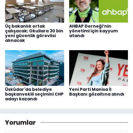
Üç bakanlık ortak
AHBAP Derneği’nin
çalışacak; Okullara 30 bin
yönetimi için kayyum
yeni güvenlik görevlisi
atandı
alınacak
Üsküdar'da belediye
Yeni Parti Manisa İl
başkanvekili seçimini CHP
Başkanı gözaltına alındı
adayı kazandı
Yorumlar