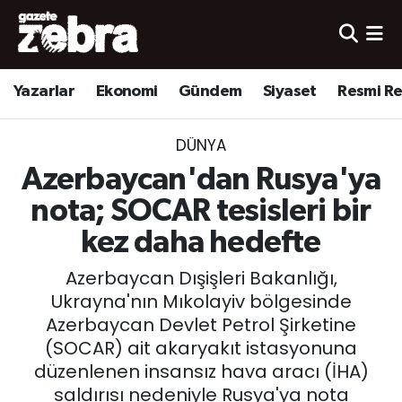
Yazarlar
Nöbetçi Eczaneler
Yazarlar
Ekonomi
Gündem
Siyaset
Resmi R
Ekonomi
Hava Durumu
DÜNYA
Kültür-Sanat
Trafik Durumu
Azerbaycan'dan Rusya'ya
Yerel
Süper Lig Puan Durumu ve Fikstür
nota; SOCAR tesisleri bir
kez daha hedefte
Spor
Tüm Manşetler
Azerbaycan Dışişleri Bakanlığı,
Son Dakika Haberleri
Ukrayna'nın Mıkolayiv bölgesinde
Azerbaycan Devlet Petrol Şirketine
Haber Arşivi
(SOCAR) ait akaryakıt istasyonuna
düzenlenen insansız hava aracı (İHA)
saldırısı nedeniyle Rusya'ya nota