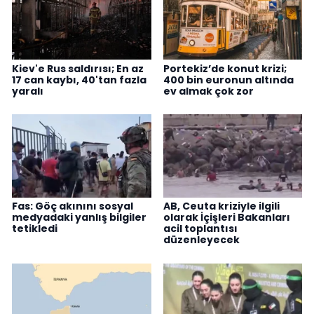
Kiev'e Rus saldırısı; En az
Portekiz’de konut krizi;
17 can kaybı, 40'tan fazla
400 bin euronun altında
yaralı
ev almak çok zor
Fas: Göç akınını sosyal
AB, Ceuta kriziyle ilgili
medyadaki yanlış bilgiler
olarak İçişleri Bakanları
tetikledi
acil toplantısı
düzenleyecek