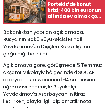
Portekiz’de konut
krizi; 400 bin euronun
altında ev almak çok
zor
Bakanlıktan yapılan açıklamada,
Rusya'nın Bakü Büyükelçisi Mihail
Yevdokimov'un Dışişleri Bakanlığı'na
çağrıldığı belirtildi.
Açıklamaya göre, görüşmede 5 Temmuz
akşamı Mıkolayiv bölgesindeki SOCAR
akaryakıt istasyonunun İHA saldırısına
uğraması nedeniyle Büyükelçi
Yevdokimov'a Azerbaycan'ın itirazı
iletilirken, olayla ilgili diplomatik nota