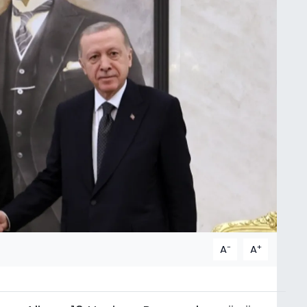
-
+
A
A