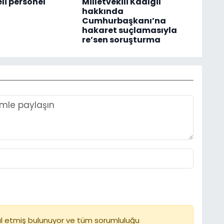
li personel
Milletvekili Kadıgil
hakkında
Cumhurbaşkanı’na
hakaret suçlamasıyla
re’sen soruşturma
l etmiş bulunuyor ve tüm sorumluluğu