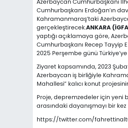
Azerbaycan Cumhurbaşkanı İlha
Cumhurbaşkanı Erdoğan’ın daveti
Kahramanmaraş’taki Azerbaycan 
gerçekleştirecek.
ANKARA (İGFA
yaptığı açıklamaya göre, Azer
Cumhurbaşkanı Recep Tayyip Erd
2025 Perşembe günü Türkiye’ye r
Ziyaret kapsamında, 2023 Şubat
Azerbaycan iş birliğiyle Kahra
Mahallesi” kalıcı konut projesinin 
Proje, depremzedeler için yeni b
arasındaki dayanışmayı bir kez
https://twitter.com/fahrettina