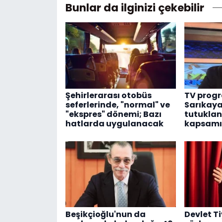
Bunlar da ilginizi çekebilir
Şehirlerarası otobüs
TV progr
seferlerinde, "normal" ve
Sarıkaya
"ekspres" dönemi; Bazı
tutuklan
hatlarda uygulanacak
kapsamı
Beşikçioğlu'nun da
Devlet Ti