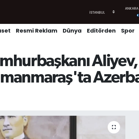
aset
Resmi Reklam
Dünya
Editörden
Spor
hurbaşkanı Aliyev, 
ramanmaraş'ta Azerb