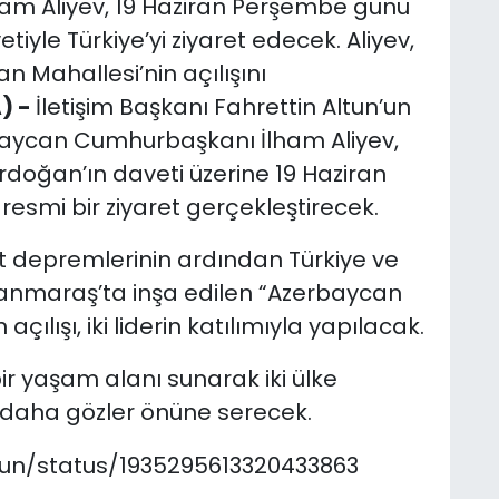
m Aliyev, 19 Haziran Perşembe günü
yle Türkiye’yi ziyaret edecek. Aliyev,
Mahallesi’nin açılışını
) -
İletişim Başkanı Fahrettin Altun’un
baycan Cumhurbaşkanı İlham Aliyev,
oğan’ın daveti üzerine 19 Haziran
esmi bir ziyaret gerçekleştirecek.
 depremlerinin ardından Türkiye ve
manmaraş’ta inşa edilen “Azerbaycan
açılışı, iki liderin katılımıyla yapılacak.
ir yaşam alanı sunarak iki ülke
 daha gözler önüne serecek.
ltun/status/1935295613320433863