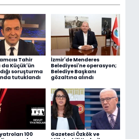
amcısı Tahir
İzmir'de Menderes
 da Küçük'ün
Belediyesi'ne operasyon;
dığı soruşturma
Belediye Başkanı
nda tutuklandı
gözaltına alındı
yatroları 100
Gazeteci Özkök ve