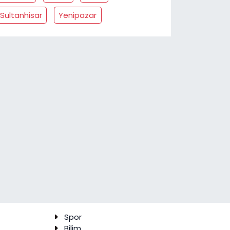
Sultanhisar
Yenipazar
Spor
Bilim