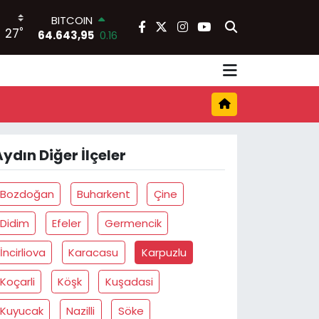
BITCOIN
°
27
64.643,95
0.16
DOLAR
47,6704
0
EURO
55,0406
-0.08
STERLİN
64,2143
0
GRAM ALTIN
ydın Diğer İlçeler
6500.87
0.12
BİST100
13.799
70
Bozdoğan
Buharkent
Çine
Didim
Efeler
Germencik
İncirliova
Karacasu
Karpuzlu
Koçarli
Köşk
Kuşadasi
Kuyucak
Nazilli
Söke