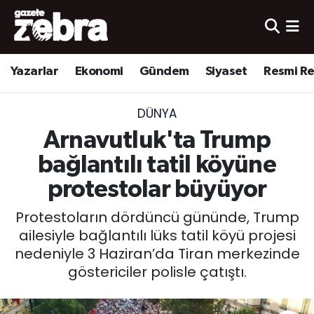
Yazarlar
Nöbetçi Eczaneler
Yazarlar
Ekonomi
Gündem
Siyaset
Resmi R
Ekonomi
Hava Durumu
DÜNYA
Kültür-Sanat
Trafik Durumu
Arnavutluk'ta Trump
Yerel
Süper Lig Puan Durumu ve Fikstür
bağlantılı tatil köyüne
protestolar büyüyor
Spor
Tüm Manşetler
Protestoların dördüncü gününde, Trump
Son Dakika Haberleri
ailesiyle bağlantılı lüks tatil köyü projesi
nedeniyle 3 Haziran’da Tiran merkezinde
Haber Arşivi
göstericiler polisle çatıştı.