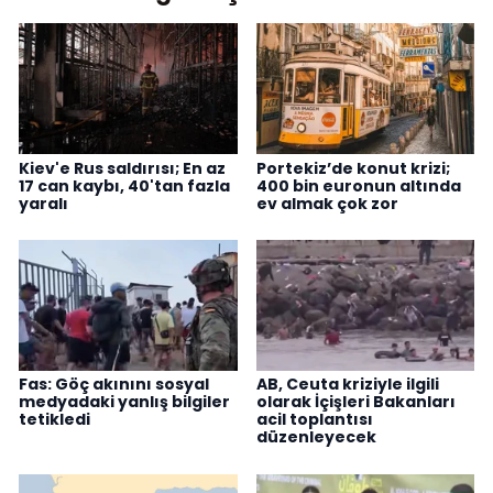
Kiev'e Rus saldırısı; En az
Portekiz’de konut krizi;
17 can kaybı, 40'tan fazla
400 bin euronun altında
yaralı
ev almak çok zor
Fas: Göç akınını sosyal
AB, Ceuta kriziyle ilgili
medyadaki yanlış bilgiler
olarak İçişleri Bakanları
tetikledi
acil toplantısı
düzenleyecek