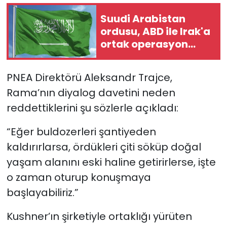
Suudi Arabistan
ordusu, ABD ile Irak'a
ortak operasyon
düzenledi
PNEA Direktörü Aleksandr Trajce,
Rama’nın diyalog davetini neden
reddettiklerini şu sözlerle açıkladı:
“Eğer buldozerleri şantiyeden
kaldırırlarsa, ördükleri çiti söküp doğal
yaşam alanını eski haline getirirlerse, işte
o zaman oturup konuşmaya
başlayabiliriz.”
Kushner’ın şirketiyle ortaklığı yürüten