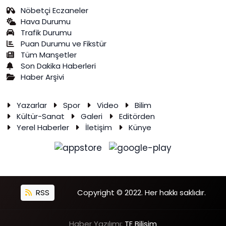
Nöbetçi Eczaneler
Hava Durumu
Trafik Durumu
Puan Durumu ve Fikstür
Tüm Manşetler
Son Dakika Haberleri
Haber Arşivi
Yazarlar
Spor
Video
Bilim
Kültür-Sanat
Galeri
Editörden
Yerel Haberler
İletişim
Künye
RSS
Copyright © 2022. Her hakkı saklıdır.
Haber Yazılımı:
TE Bilişim