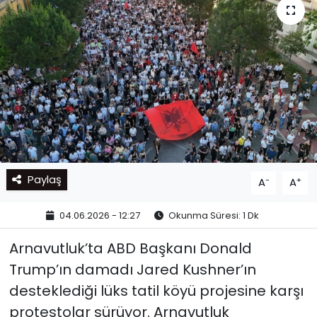
Paylaş
-
+
A
A
04.06.2026 - 12:27
Okunma Süresi: 1 Dk
Arnavutluk’ta ABD Başkanı Donald
Trump’ın damadı Jared Kushner’ın
desteklediği lüks tatil köyü projesine karşı
protestolar sürüyor. Arnavutluk