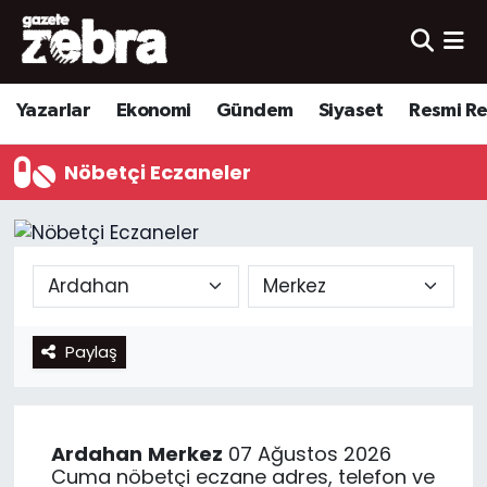
Yazarlar
Nöbetçi Eczaneler
Yazarlar
Ekonomi
Gündem
Siyaset
Resmi R
Ekonomi
Hava Durumu
Nöbetçi Eczaneler
Kültür-Sanat
Trafik Durumu
Yerel
Süper Lig Puan Durumu ve Fikstür
Spor
Tüm Manşetler
Paylaş
Son Dakika Haberleri
Haber Arşivi
Ardahan
Merkez
07 Ağustos 2026
Cuma nöbetçi eczane adres, telefon ve