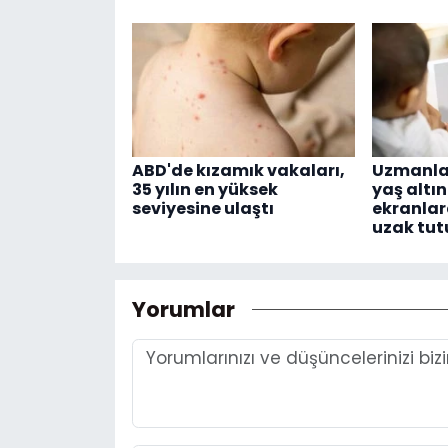
ABD'de kızamık vakaları,
Uzmanlar
35 yılın en yüksek
yaş altı
seviyesine ulaştı
ekranla
uzak tut
Yorumlar