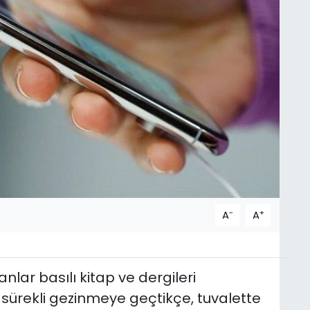
-
+
A
A
lar basılı kitap ve dergileri
 sürekli gezinmeye geçtikçe, tuvalette