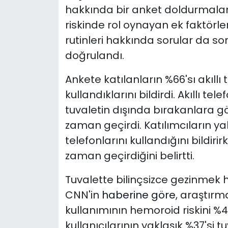
hakkında bir anket doldurmaları
riskinde rol oynayan ek faktörler
rutinleri hakkında sorular da so
doğrulandı.
Ankete katılanların %66'sı akıllı 
kullandıklarını bildirdi. Akıllı tel
tuvaletin dışında bırakanlara g
zaman geçirdi. Katılımcıların y
telefonlarını kullandığını bildi
zaman geçirdiğini belirtti.
Tuvalette bilinçsizce gezinmek h
CNN'in
haberine göre
, araştırma
kullanımının hemoroid riskini %46 
kullanıcılarının yaklaşık %37'si