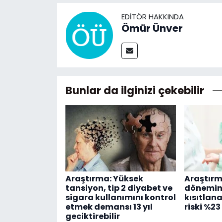
EDITÖR HAKKINDA
Ömür Ünver
Bunlar da ilginizi çekebilir
Araştırma: Yüksek
Araştırm
tansiyon, tip 2 diyabet ve
dönemind
sigara kullanımını kontrol
kısıtlan
etmek demansı 13 yıl
riski %2
geciktirebilir