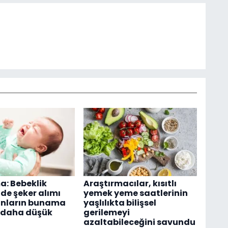
a: Bebeklik
Araştırmacılar, kısıtlı
e şeker alımı
yemek yeme saatlerinin
anların bunama
yaşlılıkta bilişsel
3 daha düşük
gerilemeyi
azaltabileceğini savundu