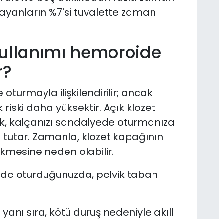
nmayanların %7'si tuvalette zaman
kullanımı hemoroide
r?
oturmayla ilişkilendirilir; ancak
riski daha yüksektir. Açık klozet
rak, kalçanızı sandalyede oturmanıza
 tutar. Zamanla, klozet kapağının
kmesine neden olabilir.
rinde oturduğunuzda, pelvik taban
anı sıra, kötü duruş nedeniyle akıllı