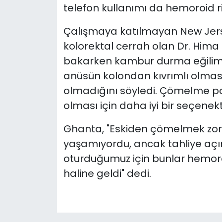
telefon kullanımı da hemoroid risk
Çalışmaya katılmayan New Jers
kolorektal cerrah olan Dr. Hima
bakarken kambur durma eğilimi
anüsün kolondan kıvrımlı olması
olmadığını söyledi. Çömelme po
olması için daha iyi bir seçenekti
Ghanta, "Eskiden çömelmek zoru
yaşamıyordu, ancak tahliye açım
oturduğumuz için bunlar hemoroi
haline geldi" dedi.