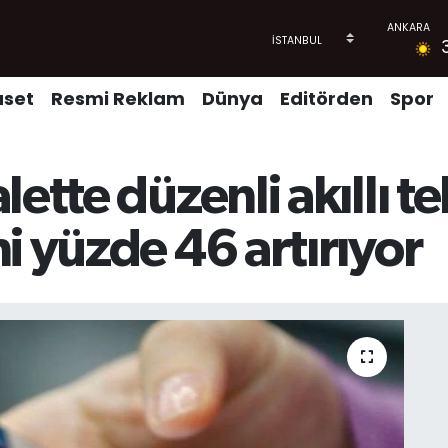
aset
Resmi Reklam
Dünya
Editörden
Spor
ette düzenli akıllı t
i yüzde 46 artırıyor