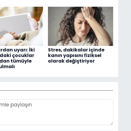
dan uyarı: İki
Stres, dakikalar içinde
ndaki çocuklar
kanın yapısını fiziksel
rdan tümüyle
olarak değiştiriyor
ulmalı