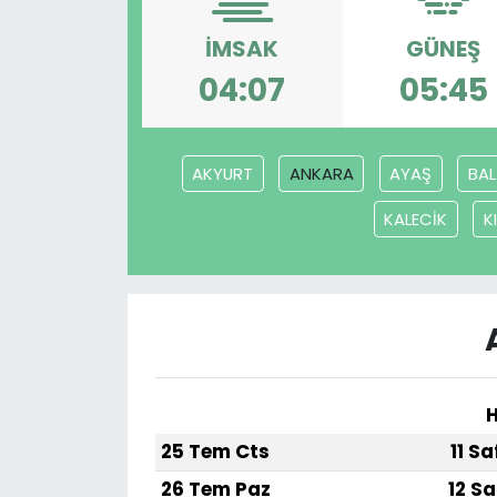
İMSAK
GÜNEŞ
04:07
05:45
AKYURT
ANKARA
AYAŞ
BAL
KALECİK
K
H
25 Tem Cts
11 S
26 Tem Paz
12 Sa