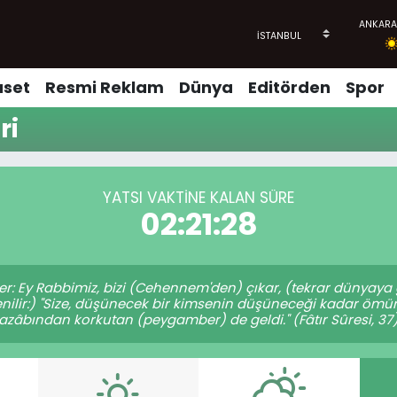
aset
Resmi Reklam
Dünya
Editörden
Spor
ri
YATSI VAKTINE KALAN SÜRE
02:21:28
ler: Ey Rabbimiz, bizi (Cehennem'den) çıkar, (tekrar dünyay
denilir:) "Size, düşünecek bir kimsenin düşüneceği kadar ö
azâbından korkutan (peygamber) de geldi." (Fâtır Sûresi, 37