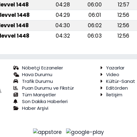
levvel 1448
04:28
06:00
12:57
levvel 1448
04:29
06:01
12:56
levvel 1448
04:30
06:02
12:56
levvel 1448
04:32
06:03
12:56
Nöbetçi Eczaneler
Yazarlar
Hava Durumu
Video
Trafik Durumu
Kültür-Sanat
Puan Durumu ve Fikstür
Editörden
,
Tüm Manşetler
İletişim
Son Dakika Haberleri
Haber Arşivi