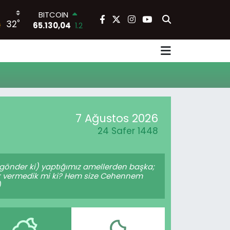
BITCOIN
°
32
65.130,04
1.2
DOLAR
47,7106
0.17
EURO
55,1652
0.27
STERLİN
64,4046
0.35
GRAM ALTIN
6618.49
2.12
7 Ağustos 2026
BİST100
24 Safer 1448
13.773
-19
a gönder ki) yaptığımız amellerden başka;
mür vermedik mi ki? Hem size Cehennem
)