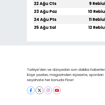
22 Ağu Cts
9 Rebiu
23 Ağu Paz
10 Rebiu
24 Ağu Pts
11 Rebiu
25 Ağu Sal
12 Rebiu
Türkiye'den ve dünyadan son dakika haberleri
köşe yazıları, magazinden siyasete, spordan
seyahate her konuda Flow!