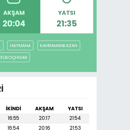
AKŞAM
YATSI
20:04
21:35
L
HAYMANA
KAHRAMANKAZAN
EFLİKOÇHİSAR
I
İKINDI
AKŞAM
YATSI
16:55
20:17
21:54
16:54
20:16
21:53