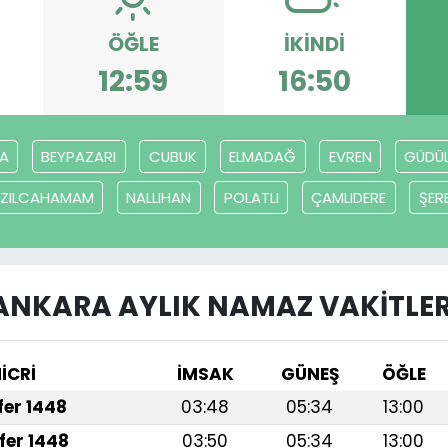
ÖĞLE
İKINDI
12:59
16:50
A
BEYPAZARI
CUBUK
ELMADAĞ
EVREN
GÜDÜ
IZILCAHAMAM
NALLIHAN
POLATLI
ÇAMLIDERE
ŞER
ANKARA AYLIK NAMAZ VAKITLER
İCRİ
İMSAK
GÜNEŞ
ÖĞLE
afer 1448
03:48
05:34
13:00
fer 1448
03:50
05:34
13:00