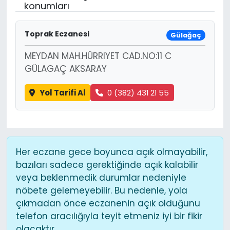
konumları
Toprak Eczanesi
Gülağaç
MEYDAN MAH.HÜRRIYET CAD.NO:11 C
GÜLAGAÇ AKSARAY
Yol Tarifi Al
0 (382) 431 21 55
Her eczane gece boyunca açık olmayabilir,
bazıları sadece gerektiğinde açık kalabilir
veya beklenmedik durumlar nedeniyle
nöbete gelemeyebilir. Bu nedenle, yola
çıkmadan önce eczanenin açık olduğunu
telefon aracılığıyla teyit etmeniz iyi bir fikir
olacaktır.