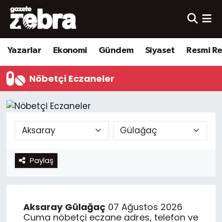
Yazarlar
Nöbetçi Eczaneler
Yazarlar
Ekonomi
Gündem
Siyaset
Resmi R
Ekonomi
Hava Durumu
Nöbetçi Eczaneler
Kültür-Sanat
Trafik Durumu
Yerel
Süper Lig Puan Durumu ve Fikstür
Spor
Tüm Manşetler
Paylaş
Son Dakika Haberleri
Haber Arşivi
Aksaray
Gülağaç
07 Ağustos 2026
Cuma nöbetçi eczane adres, telefon ve