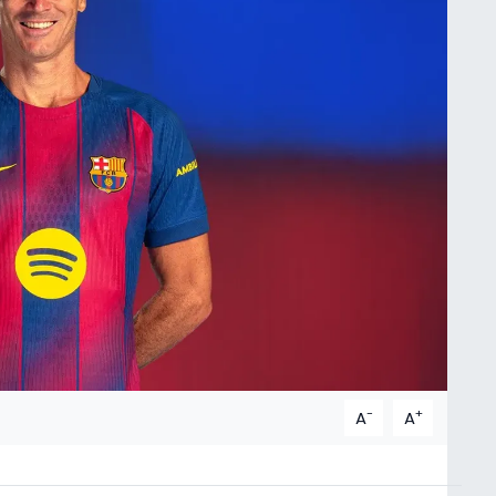
-
+
A
A