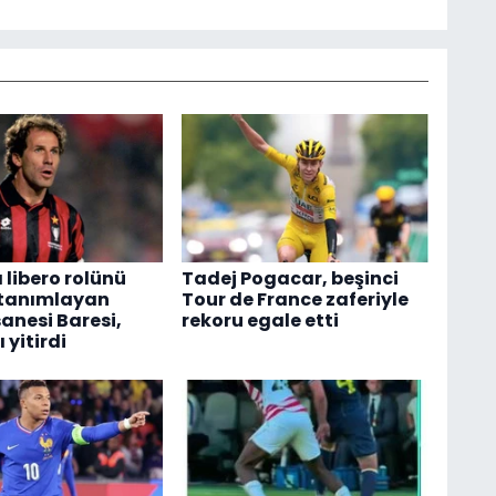
 libero rolünü
Tadej Pogacar, beşinci
 tanımlayan
Tour de France zaferiyle
anesi Baresi,
rekoru egale etti
 yitirdi