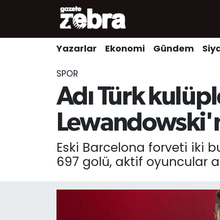
Yazarlar
Nöbetçi Eczaneler
Yazarlar
Ekonomi
Gündem
Siy
Ekonomi
Hava Durumu
SPOR
Kültür-Sanat
Trafik Durumu
Adı Türk kulüpl
Yerel
Süper Lig Puan Durumu ve Fikstür
Lewandowski'nin
Spor
Tüm Manşetler
Eski Barcelona forveti iki
697 golü, aktif oyuncular 
Son Dakika Haberleri
Haber Arşivi