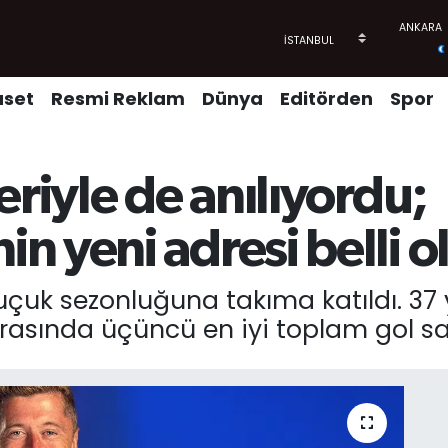
aset
Resmi Reklam
Dünya
Editörden
Spor
eriyle de anılıyordu;
 yeni adresi belli o
 buçuk sezonluğuna takıma katıldı. 3
arasında üçüncü en iyi toplam gol say