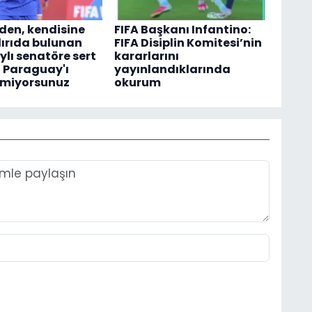
en, kendisine
FIFA Başkanı Infantino:
dırıda bulunan
FIFA Disiplin Komitesi’nin
lı senatöre sert
kararlarını
z Paraguay'ı
yayınlandıklarında
tmiyorsunuz
okurum