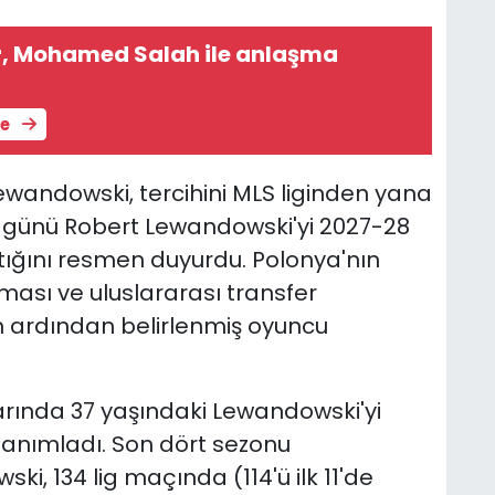
, Mohamed Salah ile anlaşma
le
Lewandowski, tercihini MLS liginden yana
si günü Robert Lewandowski'yi 2027-28
ığını resmen duyurdu. Polonya'nın
ması ve uluslararası transfer
 ardından belirlenmiş oyuncu
rında 37 yaşındaki Lewandowski'yi
k tanımladı. Son dört sezonu
, 134 lig maçında (114'ü ilk 11'de