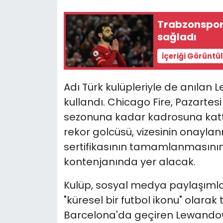
Trabzonspor
sağladı
İçeriği Görüntü
Adı Türk kulüpleriyle de anılan 
kullandı. Chicago Fire, Pazarte
sezonuna kadar kadrosuna katt
rekor golcüsü, vizesinin onaylan
sertifikasının tamamlanmasının
kontenjanında yer alacak.
Kulüp, sosyal medya paylaşımla
"küresel bir futbol ikonu" olara
Barcelona'da geçiren Lewandowski