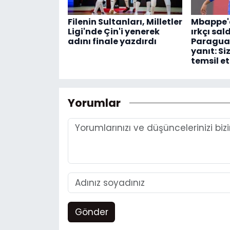
Filenin Sultanları, Milletler
Mbappe'd
Ligi'nde Çin'i yenerek
ırkçı sal
adını finale yazdırdı
Paraguay
yanıt: Si
temsil e
Yorumlar
Gönder