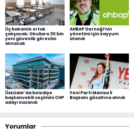
Üç bakanlık ortak
AHBAP Derneği’nin
çalışacak; Okullara 30 bin
yönetimi için kayyum
yeni güvenlik görevlisi
atandı
alınacak
Üsküdar'da belediye
Yeni Parti Manisa İl
başkanvekili seçimini CHP
Başkanı gözaltına alındı
adayı kazandı
Yorumlar