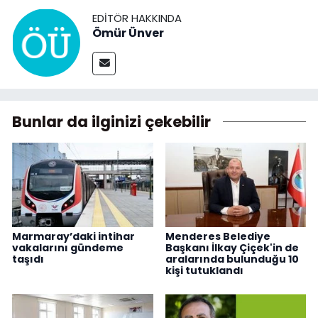
EDITÖR HAKKINDA
Ömür Ünver
Bunlar da ilginizi çekebilir
Marmaray’daki intihar
Menderes Belediye
vakalarını gündeme
Başkanı İlkay Çiçek'in de
taşıdı
aralarında bulunduğu 10
kişi tutuklandı