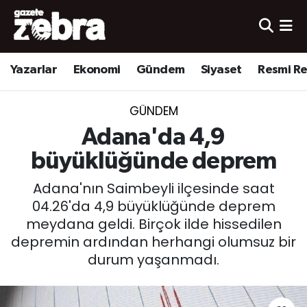
Yazarlar
Nöbetçi Eczaneler
Yazarlar
Ekonomi
Gündem
Siyaset
Resmi R
Ekonomi
Hava Durumu
GÜNDEM
Kültür-Sanat
Trafik Durumu
Adana'da 4,9
Yerel
Süper Lig Puan Durumu ve Fikstür
büyüklüğünde deprem
Adana'nın Saimbeyli ilçesinde saat
Spor
Tüm Manşetler
04.26'da 4,9 büyüklüğünde deprem
meydana geldi. Birçok ilde hissedilen
Son Dakika Haberleri
depremin ardından herhangi olumsuz bir
durum yaşanmadı.
Haber Arşivi