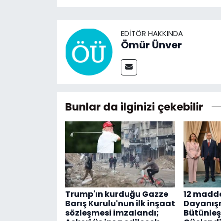
EDITÖR HAKKINDA
Ömür Ünver
Bunlar da ilginizi çekebilir
Trump'ın kurduğu Gazze
12 maddel
Barış Kurulu'nun ilk inşaat
Dayanış
sözleşmesi imzalandı;
Bütünle