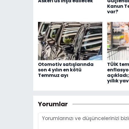
Askeri üs inşa edilecek
Güçlendi
Kanun Te
var?
Otomotiv satışlarında
TÜİK te
son 4 yılın en kötü
enflasyon
Temmuz ayı
açıkladı;
yıllık ya
Yorumlar