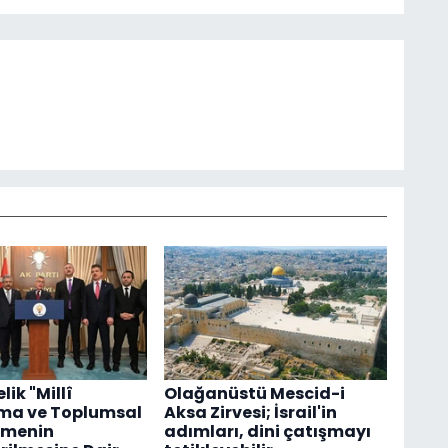
ik "Millî
Olağanüstü Mescid-i
ma ve Toplumsal
Aksa Zirvesi; İsrail'in
şmenin
adımları, dini çatışmayı