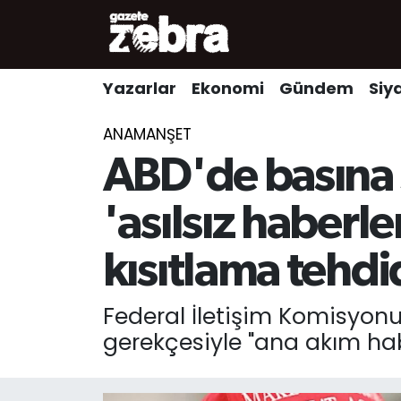
Yazarlar
Nöbetçi Eczaneler
Yazarlar
Ekonomi
Gündem
Siy
Ekonomi
Hava Durumu
ANAMANŞET
Kültür-Sanat
Trafik Durumu
ABD'de basına sa
Yerel
Süper Lig Puan Durumu ve Fikstür
'asılsız haberl
Spor
Tüm Manşetler
kısıtlama tehdi
Son Dakika Haberleri
Federal İletişim Komisyonu 
gerekçesiyle "ana akım haber
Haber Arşivi