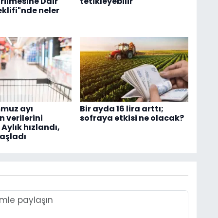
rilmesine Dair
tetikleyebilir
klifi"nde neler
mmuz ayı
Bir ayda 16 lira arttı;
 verilerini
sofraya etkisi ne olacak?
 Aylık hızlandı,
vaşladı