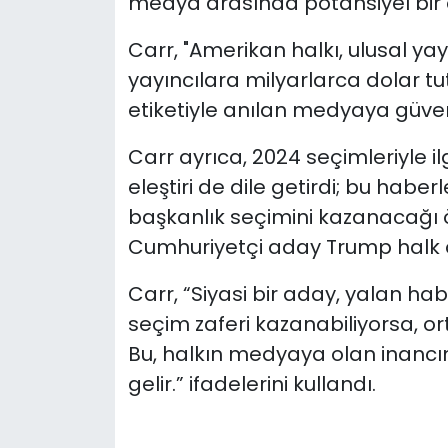
medya arasında potansiyel bir 
Carr, "Amerikan halkı, ulusal ya
yayıncılara milyarlarca dolar t
etiketiyle anılan medyaya güven
Carr ayrıca, 2024 seçimleriyle il
eleştiri de dile getirdi; bu hab
başkanlık seçimini kazanacağı
Cumhuriyetçi aday Trump halk o
Carr, “Siyasi bir aday, yalan ha
seçim zaferi kazanabiliyorsa, or
Bu, halkın medyaya olan inancın
gelir.” ifadelerini kullandı.