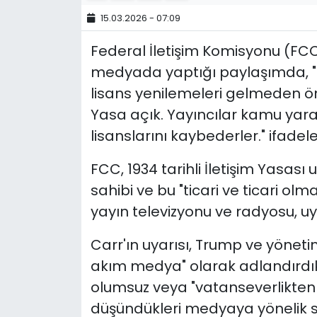
15.03.2026 - 07:09
Federal İletişim Komisyonu (FC
medyada yaptığı paylaşımda, "S
lisans yenilemeleri gelmeden ön
Yasa açık. Yayıncılar kamu yara
lisanslarını kaybederler." ifadeler
FCC, 1934 tarihli İletişim Yasası
sahibi ve bu "ticari ve ticari ol
yayın televizyonu ve radyosu, uy
Carr'ın uyarısı, Trump ve yönetim
akım medya" olarak adlandırdıkla
olumsuz veya "vatanseverlikten 
düşündükleri medyaya yönelik sür