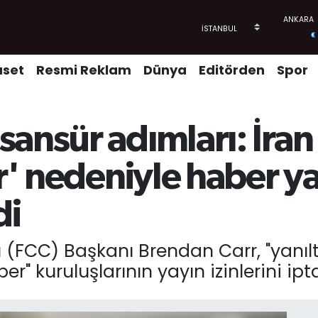
aset
Resmi Reklam
Dünya
Editörden
Spor
nsür adımları: İran s
er' nedeniyle haber ya
di
(FCC) Başkanı Brendan Carr, "yanıltı
" kuruluşlarının yayın izinlerini ipt