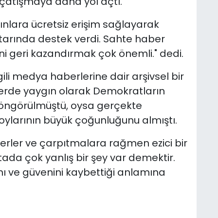
çatışmaya daha yol açtı.
yınlara ücretsiz erişim sağlayarak
utarında destek verdi. Sahte haber
i geri kazandırmak çok önemli." dedi.
gili medya haberlerine dair arşivsel bir
erlerde yaygın olarak Demokratların
 öngörülmüştü, oysa gerçekte
ylarının büyük çoğunluğunu almıştı.
berler ve çarpıtmalara rağmen ezici bir
tada çok yanlış bir şey var demektir.
ı ve güvenini kaybettiği anlamına