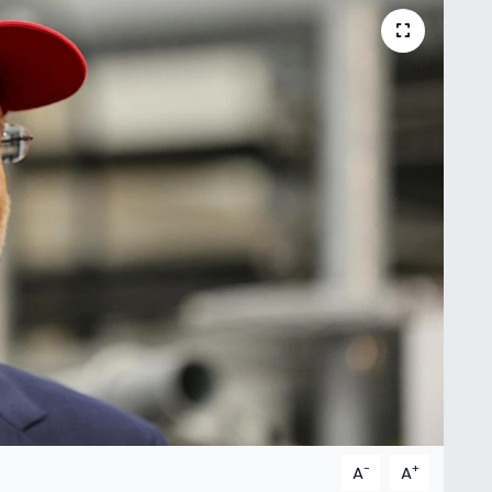
-
+
A
A