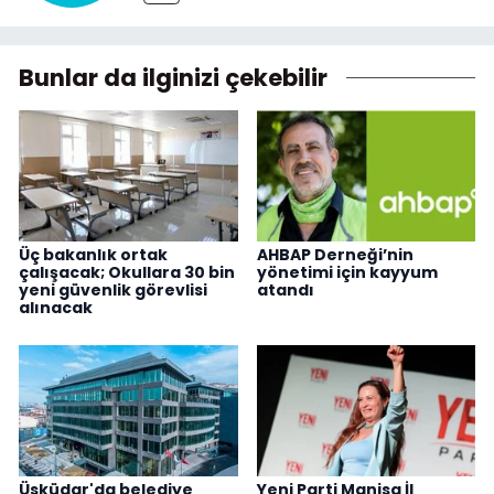
Bunlar da ilginizi çekebilir
Üç bakanlık ortak
AHBAP Derneği’nin
çalışacak; Okullara 30 bin
yönetimi için kayyum
yeni güvenlik görevlisi
atandı
alınacak
Üsküdar'da belediye
Yeni Parti Manisa İl