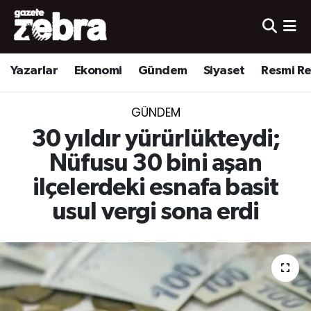
Yazarlar
Nöbetçi Eczaneler
Yazarlar
Ekonomi
Gündem
Siyaset
Resmi R
Ekonomi
Hava Durumu
GÜNDEM
Kültür-Sanat
Trafik Durumu
30 yıldır yürürlükteydi;
Yerel
Süper Lig Puan Durumu ve Fikstür
Nüfusu 30 bini aşan
ilçelerdeki esnafa basit
Spor
Tüm Manşetler
usul vergi sona erdi
Son Dakika Haberleri
Haber Arşivi