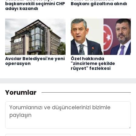
başkanvekili seçimini CHP
Başkanı gözaltına alındı
adayı kazandı
Avcılar Belediyesi'ne yeni
Özel hakkında
operasyon
"zincirleme şekilde
rüşvet" fezlekesi
Yorumlar