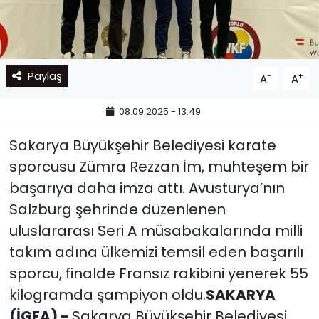
Paylaş
-
+
A
A
08.09.2025 - 13:49
Sakarya Büyükşehir Belediyesi karate
sporcusu Zümra Rezzan İm, muhteşem bir
başarıya daha imza attı. Avusturya’nın
Salzburg şehrinde düzenlenen
uluslararası Seri A müsabakalarında milli
takım adına ülkemizi temsil eden başarılı
sporcu, finalde Fransız rakibini yenerek 55
kilogramda şampiyon oldu.
SAKARYA
(İGFA) -
Sakarya Büyükşehir Belediyesi