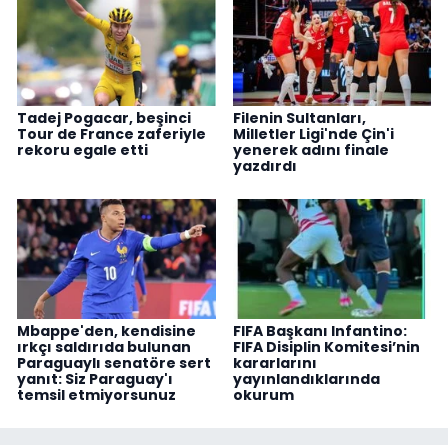
Tadej Pogacar, beşinci
Filenin Sultanları,
Tour de France zaferiyle
Milletler Ligi'nde Çin'i
rekoru egale etti
yenerek adını finale
yazdırdı
Mbappe'den, kendisine
FIFA Başkanı Infantino:
ırkçı saldırıda bulunan
FIFA Disiplin Komitesi’nin
Paraguaylı senatöre sert
kararlarını
yanıt: Siz Paraguay'ı
yayınlandıklarında
temsil etmiyorsunuz
okurum