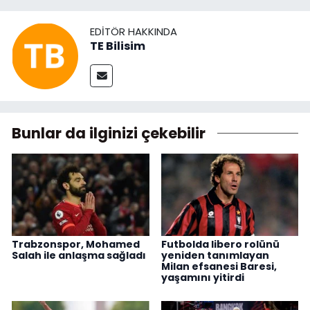
EDITÖR HAKKINDA
TE Bilisim
Bunlar da ilginizi çekebilir
Trabzonspor, Mohamed
Futbolda libero rolünü
Salah ile anlaşma sağladı
yeniden tanımlayan
Milan efsanesi Baresi,
yaşamını yitirdi