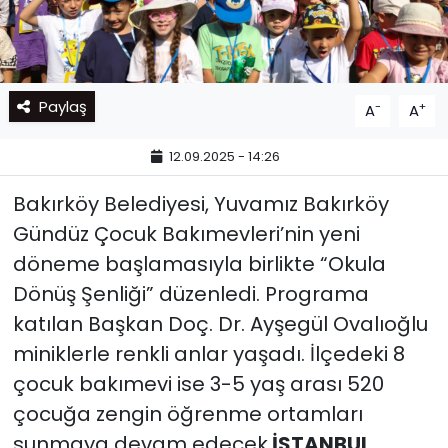
Paylaş
-
+
A
A
12.09.2025 - 14:26
Bakırköy Belediyesi, Yuvamız Bakırköy
Gündüz Çocuk Bakımevleri’nin yeni
döneme başlamasıyla birlikte “Okula
Dönüş Şenliği” düzenledi. Programa
katılan Başkan Doç. Dr. Ayşegül Ovalıoğlu
miniklerle renkli anlar yaşadı. İlçedeki 8
çocuk bakımevi ise 3-5 yaş arası 520
çocuğa zengin öğrenme ortamları
sunmaya devam edecek.
İSTANBUL