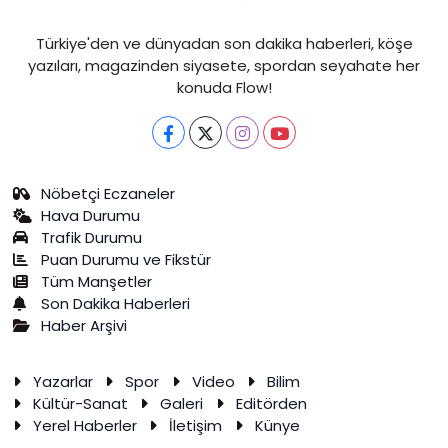
Türkiye'den ve dünyadan son dakika haberleri, köşe
yazıları, magazinden siyasete, spordan seyahate her
konuda Flow!
Nöbetçi Eczaneler
Hava Durumu
Trafik Durumu
Puan Durumu ve Fikstür
Tüm Manşetler
Son Dakika Haberleri
Haber Arşivi
Yazarlar
Spor
Video
Bilim
Kültür-Sanat
Galeri
Editörden
Yerel Haberler
İletişim
Künye