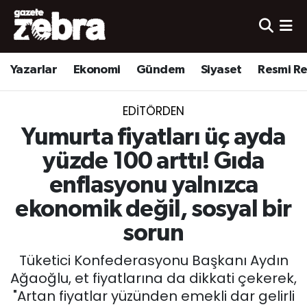
Yazarlar
Nöbetçi Eczaneler
Yazarlar
Ekonomi
Gündem
Siyaset
Resmi R
Ekonomi
Hava Durumu
EDITÖRDEN
Kültür-Sanat
Trafik Durumu
Yumurta fiyatları üç ayda
Yerel
Süper Lig Puan Durumu ve Fikstür
yüzde 100 arttı! Gıda
enflasyonu yalnızca
Spor
Tüm Manşetler
ekonomik değil, sosyal bir
Son Dakika Haberleri
sorun
Tüketici Konfederasyonu Başkanı Aydın
Haber Arşivi
Ağaoğlu, et fiyatlarına da dikkati çekerek,
"Artan fiyatlar yüzünden emekli dar gelirli