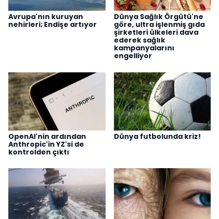
Avrupa'nın kuruyan
Dünya Sağlık Örgütü'ne
nehirleri; Endişe artıyor
göre, ultra işlenmiş gıda
şirketleri ülkeleri dava
ederek sağlık
kampanyalarını
engelliyor
OpenAI'nin ardından
Dünya futbolunda kriz!
Anthropic'in YZ'si de
kontrolden çıktı