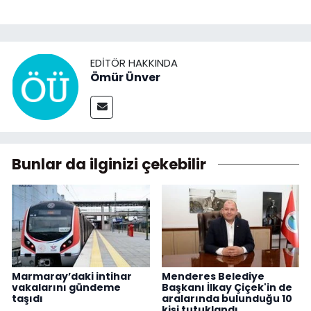
EDITÖR HAKKINDA
Ömür Ünver
Bunlar da ilginizi çekebilir
Marmaray’daki intihar
Menderes Belediye
vakalarını gündeme
Başkanı İlkay Çiçek'in de
taşıdı
aralarında bulunduğu 10
kişi tutuklandı