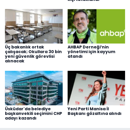
Üç bakanlık ortak
AHBAP Derneği’nin
çalışacak; Okullara 30 bin
yönetimi için kayyum
yeni güvenlik görevlisi
atandı
alınacak
Üsküdar'da belediye
Yeni Parti Manisa İl
başkanvekili seçimini CHP
Başkanı gözaltına alındı
adayı kazandı