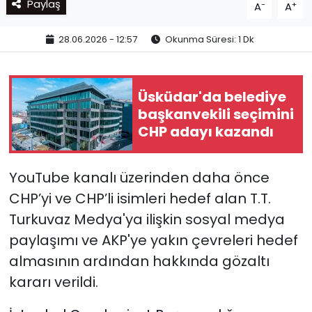
Paylaş
-
+
A
A
28.06.2026 - 12:57
Okunma Süresi: 1 Dk
Üsküdar'da belediye
başkanvekili seçimini
CHP adayı kazandı
YouTube kanalı üzerinden daha önce
CHP’yi ve CHP’li isimleri hedef alan T.T.
Turkuvaz Medya'ya ilişkin sosyal medya
paylaşımı ve AKP'ye yakın çevreleri hedef
almasının ardından hakkında gözaltı
kararı verildi.