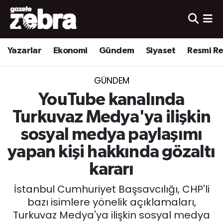
Yazarlar
Nöbetçi Eczaneler
Yazarlar
Ekonomi
Gündem
Siyaset
Resmi R
Ekonomi
Hava Durumu
GÜNDEM
Kültür-Sanat
Trafik Durumu
YouTube kanalında
Yerel
Süper Lig Puan Durumu ve Fikstür
Turkuvaz Medya'ya ilişkin
sosyal medya paylaşımı
Spor
Tüm Manşetler
yapan kişi hakkında gözaltı
Son Dakika Haberleri
kararı
İstanbul Cumhuriyet Başsavcılığı, CHP'li
Haber Arşivi
bazı isimlere yönelik açıklamaları,
Turkuvaz Medya'ya ilişkin sosyal medya