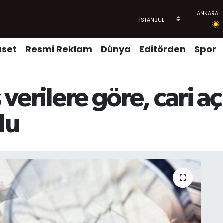
aset
Resmi Reklam
Dünya
Editörden
Spor
ş verilere göre, cari a
du