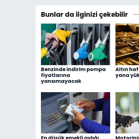
Bunlar da ilginizi çekebilir
Benzinde indirim pompa
Altın ha
fiyatlarına
yana yük
yansımayacak
En düşük emekli aylığı
Motorinin