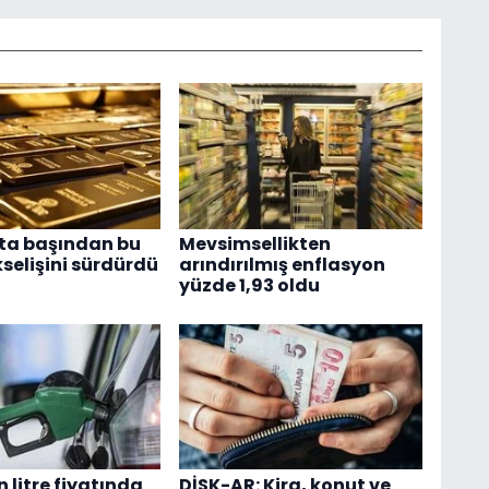
fta başından bu
Mevsimsellikten
selişini sürdürdü
arındırılmış enflasyon
yüzde 1,93 oldu
 litre fiyatında
DİSK-AR: Kira, konut ve