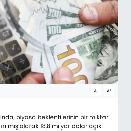
-
+
A
A
da, piyasa beklentilerinin bir miktar
dırılmış olarak 18,8 milyar dolar açık