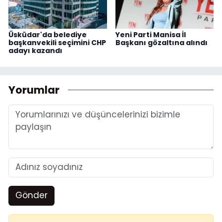
Üsküdar'da belediye
Yeni Parti Manisa İl
başkanvekili seçimini CHP
Başkanı gözaltına alındı
adayı kazandı
Yorumlar
Gönder