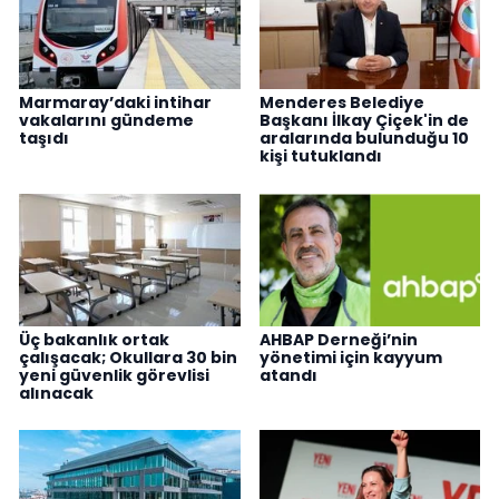
Marmaray’daki intihar
Menderes Belediye
vakalarını gündeme
Başkanı İlkay Çiçek'in de
taşıdı
aralarında bulunduğu 10
kişi tutuklandı
Üç bakanlık ortak
AHBAP Derneği’nin
çalışacak; Okullara 30 bin
yönetimi için kayyum
yeni güvenlik görevlisi
atandı
alınacak