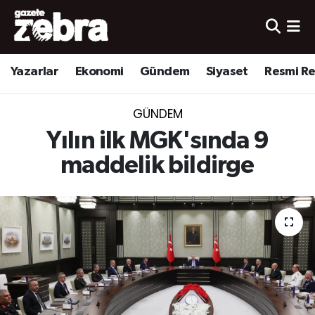
Yazarlar
Nöbetçi Eczaneler
Yazarlar
Ekonomi
Gündem
Siyaset
Resmi R
Ekonomi
Hava Durumu
GÜNDEM
Kültür-Sanat
Trafik Durumu
Yılın ilk MGK'sında 9
Yerel
Süper Lig Puan Durumu ve Fikstür
maddelik bildirge
Spor
Tüm Manşetler
Son Dakika Haberleri
Haber Arşivi