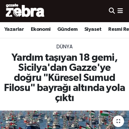
Yazarlar
Nöbetçi Eczaneler
Yazarlar
Ekonomi
Gündem
Siyaset
Resmi R
Ekonomi
Hava Durumu
DÜNYA
Kültür-Sanat
Trafik Durumu
Yardım taşıyan 18 gemi,
Yerel
Süper Lig Puan Durumu ve Fikstür
Sicilya'dan Gazze'ye
doğru "Küresel Sumud
Spor
Tüm Manşetler
Filosu" bayrağı altında yola
Son Dakika Haberleri
çıktı
Haber Arşivi