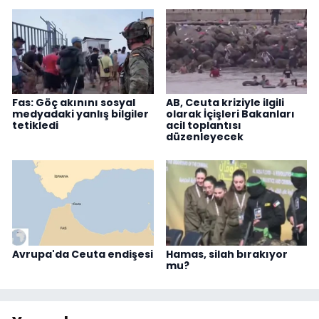
Fas: Göç akınını sosyal
AB, Ceuta kriziyle ilgili
medyadaki yanlış bilgiler
olarak İçişleri Bakanları
tetikledi
acil toplantısı
düzenleyecek
Avrupa'da Ceuta endişesi
Hamas, silah bırakıyor
mu?