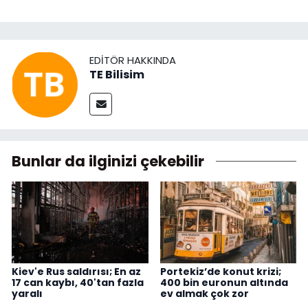
EDITÖR HAKKINDA
TE Bilisim
Bunlar da ilginizi çekebilir
Kiev'e Rus saldırısı; En az
Portekiz’de konut krizi;
17 can kaybı, 40'tan fazla
400 bin euronun altında
yaralı
ev almak çok zor