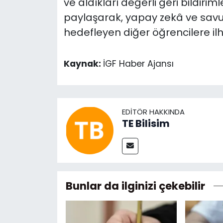
ve aldıkları değerli geri bildiri
paylaşarak, yapay zekâ ve sav
hedefleyen diğer öğrencilere il
Kaynak:
İGF Haber Ajansı
EDITÖR HAKKINDA
TE Bilisim
Bunlar da ilginizi çekebilir