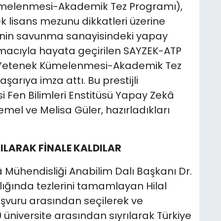
ümelenmesi-Akademik Tez Programı),
ek lisans mezunu dikkatleri üzerine
'nin savunma sanayisindeki yapay
macıyla hayata geçirilen SAYZEK-ATP
 Yetenek Kümelenmesi-Akademik Tez
aşarıya imza attı. Bu prestijli
 Fen Bilimleri Enstitüsü Yapay Zekâ
emel ve Melisa Güler, hazırladıkları
RILARAK FİNALE KALDILAR
 Mühendisliği Anabilim Dalı Başkanı Dr.
lığında tezlerini tamamlayan Hilal
aşvuru arasından seçilerek ve
119 üniversite arasından sıyrılarak Türkiye