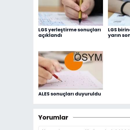
LGS yerleştirme sonuçları
LGS birin
açıklandı
yarın so
ALES sonuçları duyuruldu
Yorumlar