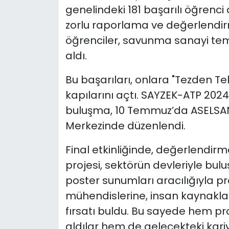
genelindeki 181 başarılı öğrenci
zorlu raporlama ve değerlendir
öğrenciler, savunma sanayi tem
aldı.
Bu başarıları, onlara "Tezden Tek
kapılarını açtı. SAYZEK-ATP 2024
buluşma, 10 Temmuz’da ASELSAN G
Merkezinde düzenlendi.
Final etkinliğinde, değerlendirme
projesi, sektörün devleriyle bulu
poster sunumları aracılığıyla pro
mühendislerine, insan kaynaklar
fırsatı buldu. Bu sayede hem pro
aldılar hem de gelecekteki kariy