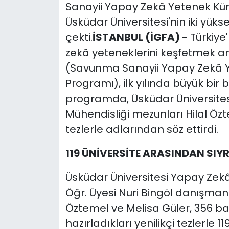
Sanayii Yapay Zekâ Yetenek K
Üsküdar Üniversitesi'nin iki yüks
çekti.
İSTANBUL (İGFA) -
Türkiye
zekâ yeteneklerini keşfetmek a
(Savunma Sanayii Yapay Zekâ
Programı), ilk yılında büyük bir b
programda, Üsküdar Üniversitesi
Mühendisliği mezunları Hilal Özt
tezlerle adlarından söz ettirdi.
119 ÜNİVERSİTE ARASINDAN SIY
Üsküdar Üniversitesi Yapay Zekâ
Öğr. Üyesi Nuri Bingöl danışman
Öztemel ve Melisa Güler, 356 b
hazırladıkları yenilikçi tezlerle 