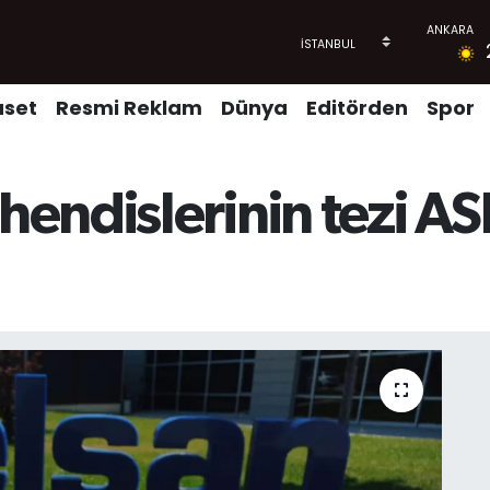
aset
Resmi Reklam
Dünya
Editörden
Spor
endislerinin tezi A