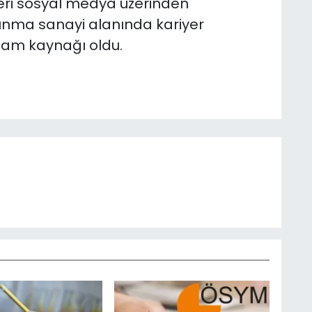
mleri sosyal medya üzerinden
unma sanayi alanında kariyer
ham kaynağı oldu.