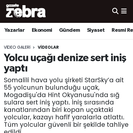
Yazarlar
Nöbetçi Eczaneler
Yazarlar
Ekonomi
Gündem
Siyaset
Resmi R
Ekonomi
Hava Durumu
VIDEO GALERI
VIDEOLAR
Kültür-Sanat
Trafik Durumu
Yolcu uçağı denize sert iniş
yaptı
Yerel
Süper Lig Puan Durumu ve Fikstür
Somalili hava yolu şirketi StarSky’a ait
Spor
Tüm Manşetler
55 yolcunun bulunduğu uçak,
Mogadişu'da Hint Okyanusu'nda sığ
Son Dakika Haberleri
sulara sert iniş yaptı. İniş sırasında
kanatlarından biri kopan uçaktaki
Haber Arşivi
yolcular, kazayı hafif yaralarla atlattı.
Tüm yolcular güvenli bir şekilde tahliye
edildi.