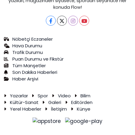
yazıları, magazinden siyasete, spordan seyahate her
konuda Flow!
Nöbetçi Eczaneler
Hava Durumu
Trafik Durumu
Puan Durumu ve Fikstür
Tüm Manşetler
Son Dakika Haberleri
Haber Arşivi
Yazarlar
Spor
Video
Bilim
Kültür-Sanat
Galeri
Editörden
Yerel Haberler
İletişim
Künye