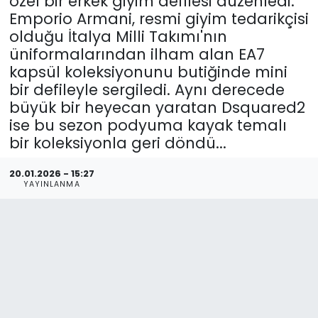
özel bir erkek giyim defilesi düzenledi.
Emporio Armani, resmi giyim tedarikçisi
olduğu İtalya Milli Takımı'nın
üniformalarından ilham alan EA7
kapsül koleksiyonunu butiğinde mini
bir defileyle sergiledi. Aynı derecede
büyük bir heyecan yaratan Dsquared2
ise bu sezon podyuma kayak temalı
bir koleksiyonla geri döndü...
20.01.2026 - 15:27
YAYINLANMA