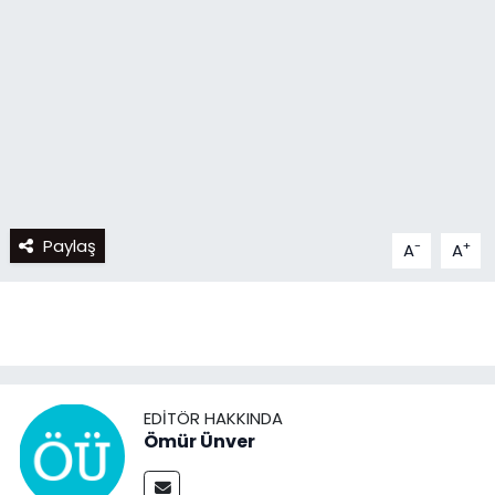
Paylaş
-
+
A
A
EDITÖR HAKKINDA
Ömür Ünver