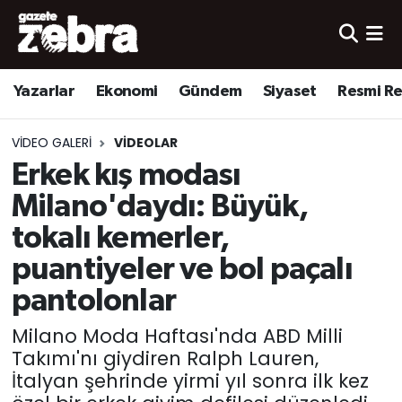
Yazarlar
Nöbetçi Eczaneler
Yazarlar
Ekonomi
Gündem
Siyaset
Resmi R
Ekonomi
Hava Durumu
VIDEO GALERI
VIDEOLAR
Kültür-Sanat
Trafik Durumu
Erkek kış modası
Milano'daydı: Büyük,
Yerel
Süper Lig Puan Durumu ve Fikstür
tokalı kemerler,
Spor
Tüm Manşetler
puantiyeler ve bol paçalı
pantolonlar
Son Dakika Haberleri
Milano Moda Haftası'nda ABD Milli
Haber Arşivi
Takımı'nı giydiren Ralph Lauren,
İtalyan şehrinde yirmi yıl sonra ilk kez