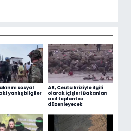
akınını sosyal
AB, Ceuta kriziyle ilgili
i yanlış bilgiler
olarak İçişleri Bakanları
acil toplantısı
düzenleyecek