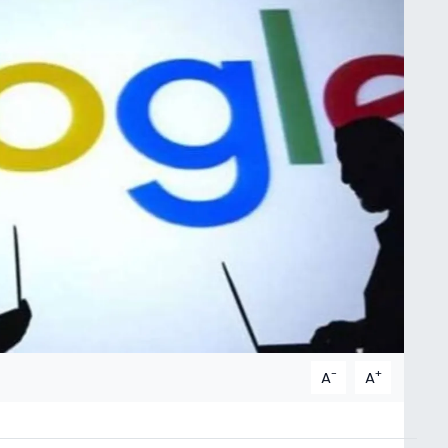
-
+
A
A