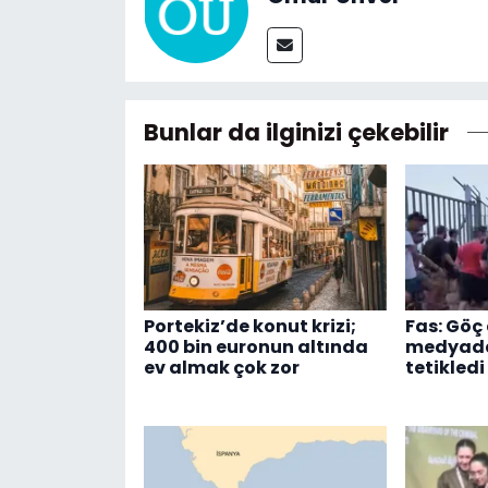
Bunlar da ilginizi çekebilir
Portekiz’de konut krizi;
Fas: Göç 
400 bin euronun altında
medyadak
ev almak çok zor
tetikledi