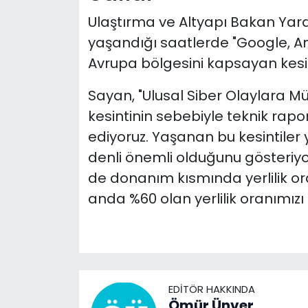
Ulaştırma ve Altyapı Bakan Yard
yaşandığı saatlerde "Google, And
Avrupa bölgesini kapsayan kesin
Sayan, "Ulusal Siber Olaylara 
kesintinin sebebiyle teknik rapor
ediyoruz. Yaşanan bu kesintiler ye
denli önemli olduğunu gösteriy
de donanım kısmında yerlilik oran
anda %60 olan yerlilik oranımızı
EDITÖR HAKKINDA
Ömür Ünver