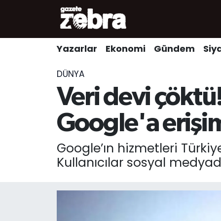
Yazarlar
Nöbetçi Eczaneler
Yazarlar
Ekonomi
Gündem
Siy
Ekonomi
Hava Durumu
DÜNYA
Kültür-Sanat
Trafik Durumu
Veri devi çöktü!
Yerel
Süper Lig Puan Durumu ve Fikstür
Google'a erişi
Spor
Tüm Manşetler
Google’ın hizmetleri Türkiy
Kullanıcılar sosyal medyad
Son Dakika Haberleri
Haber Arşivi