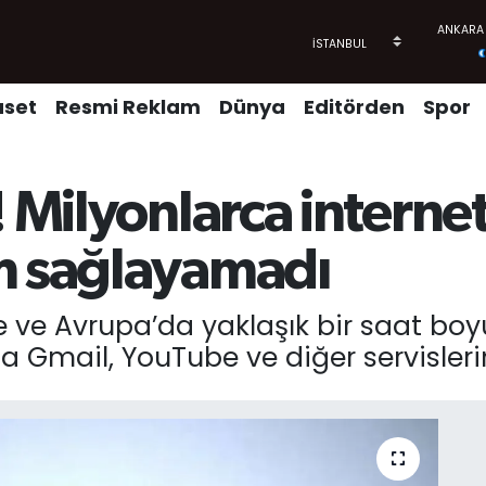
aset
Resmi Reklam
Dünya
Editörden
Spor
 Milyonlarca internet 
m sağlayamadı
e ve Avrupa’da yaklaşık bir saat boy
a Gmail, YouTube ve diğer servisleri