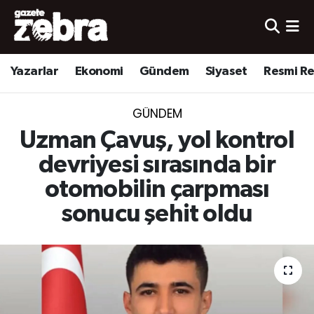
Yazarlar
Nöbetçi Eczaneler
Yazarlar
Ekonomi
Gündem
Siyaset
Resmi R
Ekonomi
Hava Durumu
GÜNDEM
Kültür-Sanat
Trafik Durumu
Uzman Çavuş, yol kontrol
Yerel
Süper Lig Puan Durumu ve Fikstür
devriyesi sırasında bir
otomobilin çarpması
Spor
Tüm Manşetler
sonucu şehit oldu
Son Dakika Haberleri
Haber Arşivi