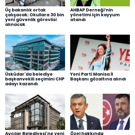
Üç bakanlık ortak
AHBAP Derneği’nin
çalışacak; Okullara 30 bin
yönetimi için kayyum
yeni güvenlik görevlisi
atandı
alınacak
Üsküdar'da belediye
Yeni Parti Manisa İl
başkanvekili seçimini CHP
Başkanı gözaltına alındı
adayı kazandı
Avcılar Belediyesi'ne yeni
Özel hakkında