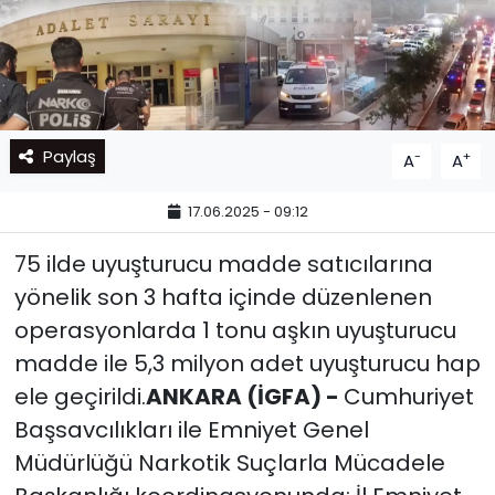
Paylaş
-
+
A
A
17.06.2025 - 09:12
75 ilde uyuşturucu madde satıcılarına
yönelik son 3 hafta içinde düzenlenen
operasyonlarda 1 tonu aşkın uyuşturucu
madde ile 5,3 milyon adet uyuşturucu hap
ele geçirildi.
ANKARA (İGFA) -
Cumhuriyet
Başsavcılıkları ile Emniyet Genel
Müdürlüğü Narkotik Suçlarla Mücadele