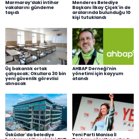
Marmaray’daki intihar
Menderes Belediye
vakalarını gündeme
Başkanı İlkay Çiçek'in de
taşıdı
aralarında bulunduğu 10
kişi tutuklandı
Üç bakanlık ortak
AHBAP Derneği’nin
çalışacak; Okullara 30 bin
yönetimi için kayyum
yeni güvenlik görevlisi
atandı
alınacak
Üsküdar'da belediye
Yeni Parti Manisa İl