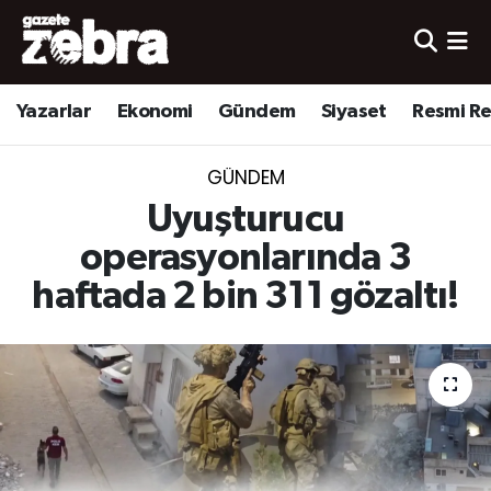
Yazarlar
Nöbetçi Eczaneler
Yazarlar
Ekonomi
Gündem
Siyaset
Resmi R
Ekonomi
Hava Durumu
GÜNDEM
Kültür-Sanat
Trafik Durumu
Uyuşturucu
Yerel
Süper Lig Puan Durumu ve Fikstür
operasyonlarında 3
haftada 2 bin 311 gözaltı!
Spor
Tüm Manşetler
Son Dakika Haberleri
Haber Arşivi