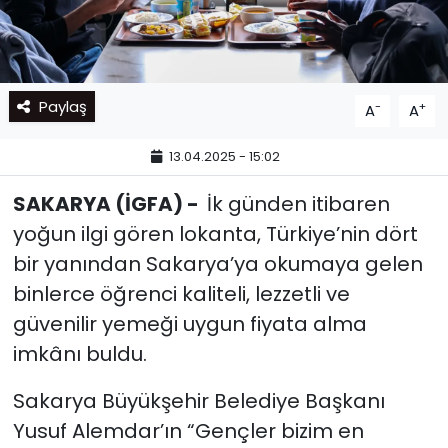
Paylaş
-
+
A
A
13.04.2025 - 15:02
SAKARYA (İGFA) -
İk günden itibaren
yoğun ilgi gören lokanta, Türkiye’nin dört
bir yanından Sakarya’ya okumaya gelen
binlerce öğrenci kaliteli, lezzetli ve
güvenilir yemeği uygun fiyata alma
imkânı buldu.
Sakarya Büyükşehir Belediye Başkanı
Yusuf Alemdar’ın “Gençler bizim en