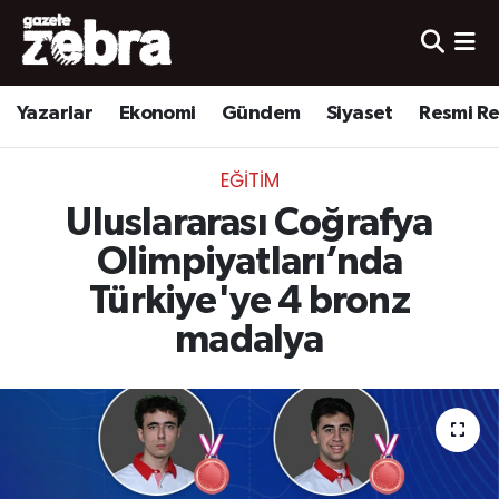
Yazarlar
Nöbetçi Eczaneler
Yazarlar
Ekonomi
Gündem
Siyaset
Resmi R
Ekonomi
Hava Durumu
EĞITIM
Kültür-Sanat
Trafik Durumu
Uluslararası Coğrafya
Yerel
Süper Lig Puan Durumu ve Fikstür
Olimpiyatları’nda
Türkiye'ye 4 bronz
Spor
Tüm Manşetler
madalya
Son Dakika Haberleri
Haber Arşivi