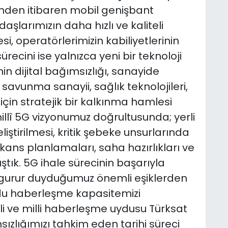
cinden itibaren mobil genişbant
aşlarımızın daha hızlı ve kaliteli
, operatörlerimizin kabiliyetlerinin
ürecini ise yalnızca yeni bir teknoloji
in dijital bağımsızlığı, sanayide
i, savunma sanayii, sağlık teknolojileri,
için stratejik bir kalkınma hamlesi
millî 5G vizyonumuz doğrultusunda; yerli
iştirilmesi, kritik şebeke unsurlarında
frekans planlamaları, saha hazırlıkları ve
lıştık. 5G ihale sürecinin başarıyla
gurur duyduğumuz önemli eşiklerden
uydu haberleşme kapasitemizi
erli ve milli haberleşme uydusu Türksat
ızlığımızı tahkim eden tarihi süreci