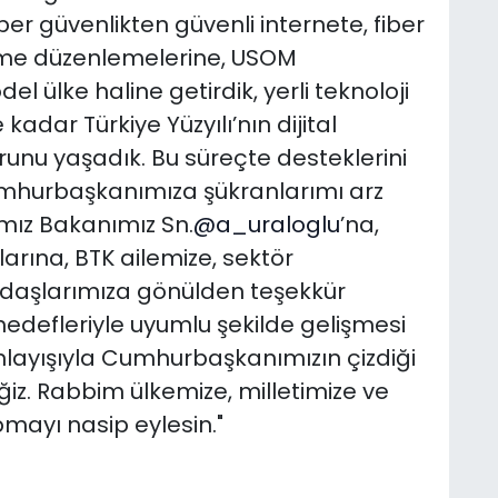
iber güvenlikten güvenli internete, fiber
şme düzenlemelerine, USOM
l ülke haline getirdik, yerli teknoloji
adar Türkiye Yüzyılı’nın dijital
unu yaşadık. Bu süreçte desteklerini
umhurbaşkanımıza şükranlarımı arz
ımız Bakanımız Sn.
@a_uraloglu
’na,
arına, BTK ailemize, sektör
adaşlarımıza gönülden teşekkür
hedefleriyle uyumlu şekilde gelişmesi
anlayışıyla Cumhurbaşkanımızın çizdiği
. Rabbim ülkemize, milletimize ve
pmayı nasip eylesin."