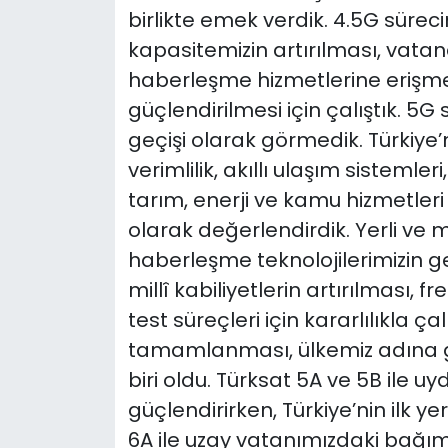
birlikte emek verdik. 4.5G süre
kapasitemizin artırılması, vatand
haberleşme hizmetlerine erişmesi
güçlendirilmesi için çalıştık. 5G s
geçişi olarak görmedik. Türkiye’n
verimlilik, akıllı ulaşım sistemler
tarım, enerji ve kamu hizmetleri 
olarak değerlendirdik. Yerli ve 
haberleşme teknolojilerimizin gel
millî kabiliyetlerin artırılması, 
test süreçleri için kararlılıkla ça
tamamlanması, ülkemiz adına 
biri oldu. Türksat 5A ve 5B ile 
güçlendirirken, Türkiye’nin ilk y
6A ile uzay vatanımızdaki bağıms