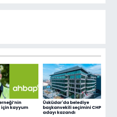
rneği’nin
Üsküdar'da belediye
 için kayyum
başkanvekili seçimini CHP
adayı kazandı