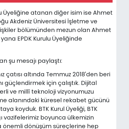
u Üyeliğine atanan diğer isim ise Ahmet
oğu Akdeniz Üniversitesi İşletme ve
 İlişkiler bölümünden mezun olan Ahmet
u yana EPDK Kurulu Üyeliğinde
n şu mesajı paylaştı:
ız çatısı altında Temmuz 2018'den beri
güçlendirmek için çalıştık. Dijital
li ve millî teknoloji vizyonumuzu
me alanındaki küresel rekabet gücünü
taya koyduk. BTK Kurul Üyeliği, BTK
ı vazifelerimiz boyunca ülkemizin
a önemli dönüşüm süreçlerine hep