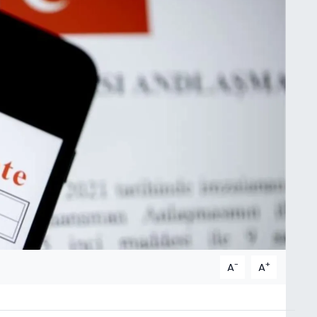
-
+
A
A