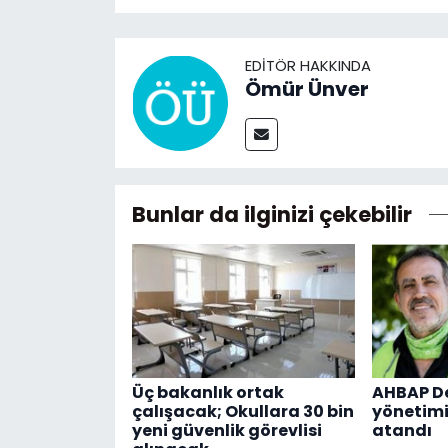
EDITÖR HAKKINDA
Ömür Ünver
Bunlar da ilginizi çekebilir
Üç bakanlık ortak
AHBAP De
çalışacak; Okullara 30 bin
yönetimi
yeni güvenlik görevlisi
atandı