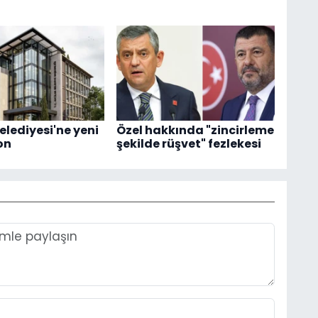
elediyesi'ne yeni
Özel hakkında "zincirleme
on
şekilde rüşvet" fezlekesi