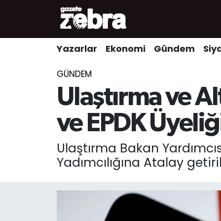
Yazarlar
Nöbetçi Eczaneler
Yazarlar
Ekonomi
Gündem
Siy
Ekonomi
Hava Durumu
GÜNDEM
Kültür-Sanat
Trafik Durumu
Ulaştırma ve Al
Yerel
Süper Lig Puan Durumu ve Fikstür
ve EPDK Üyeliğ
Spor
Tüm Manşetler
Ulaştırma Bakan Yardımcısı
Yadımcılığına Atalay getiri
Son Dakika Haberleri
Haber Arşivi