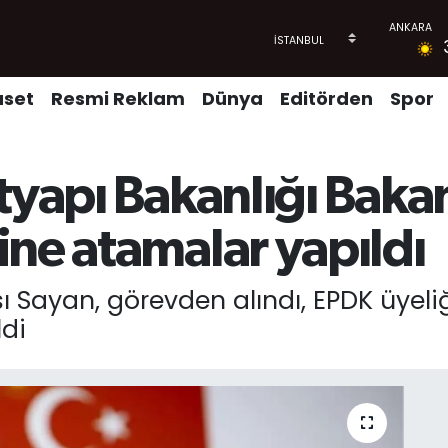
aset
Resmi Reklam
Dünya
Editörden
Spor
tyapı Bakanlığı Bakan
ine atamalar yapıldı
 Sayan, görevden alındı, EPDK üyeli
ldi