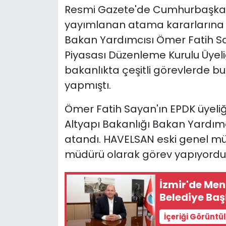
Resmi Gazete'de Cumhurbaşkanı
yayımlanan atama kararlarına g
Bakan Yardımcısı Ömer Fatih Sa
Piyasası Düzenleme Kurulu Üyeli
bakanlıkta çeşitli görevlerde b
yapmıştı.
Ömer Fatih Sayan'ın EPDK üyeli
Altyapı Bakanlığı Bakan Yardım
atandı. HAVELSAN eski genel mü
müdürü olarak görev yapıyordu
İzmir'de Men
Belediye Baş
İçeriği Görüntü