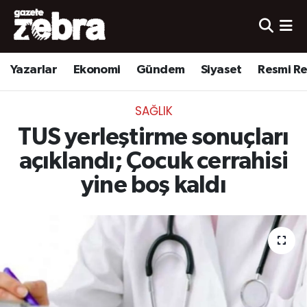
Yazarlar
Nöbetçi Eczaneler
Yazarlar
Ekonomi
Gündem
Siyaset
Resmi R
Ekonomi
Hava Durumu
SAĞLIK
Kültür-Sanat
Trafik Durumu
TUS yerleştirme sonuçları
Yerel
Süper Lig Puan Durumu ve Fikstür
açıklandı; Çocuk cerrahisi
yine boş kaldı
Spor
Tüm Manşetler
Son Dakika Haberleri
Haber Arşivi