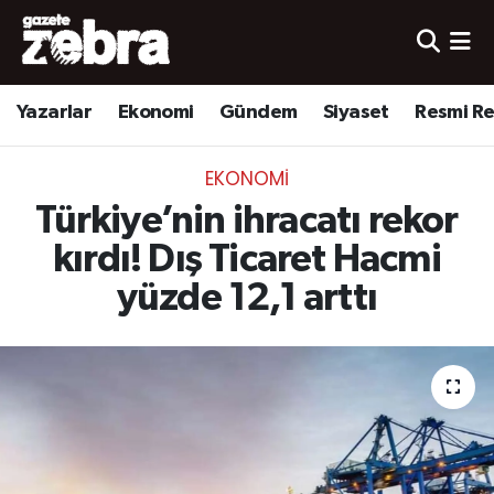
Yazarlar
Nöbetçi Eczaneler
Yazarlar
Ekonomi
Gündem
Siyaset
Resmi R
Ekonomi
Hava Durumu
EKONOMI
Kültür-Sanat
Trafik Durumu
Türkiye’nin ihracatı rekor
Yerel
Süper Lig Puan Durumu ve Fikstür
kırdı! Dış Ticaret Hacmi
yüzde 12,1 arttı
Spor
Tüm Manşetler
Son Dakika Haberleri
Haber Arşivi