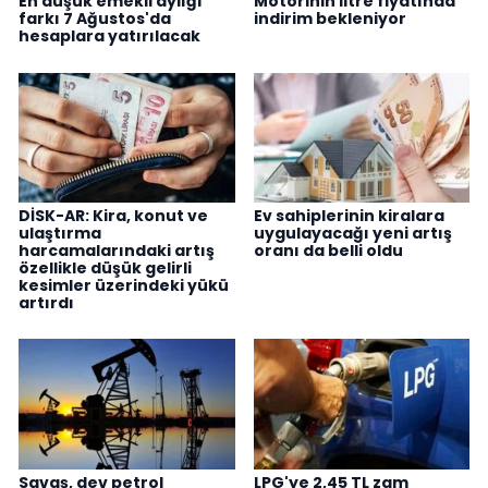
En düşük emekli aylığı
Motorinin litre fiyatında
farkı 7 Ağustos'da
indirim bekleniyor
hesaplara yatırılacak
DİSK-AR: Kira, konut ve
Ev sahiplerinin kiralara
ulaştırma
uygulayacağı yeni artış
harcamalarındaki artış
oranı da belli oldu
özellikle düşük gelirli
kesimler üzerindeki yükü
artırdı
Savaş, dev petrol
LPG'ye 2,45 TL zam