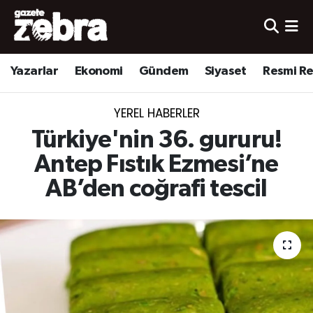
Yazarlar
Nöbetçi Eczaneler
Yazarlar
Ekonomi
Gündem
Siyaset
Resmi R
Ekonomi
Hava Durumu
YEREL HABERLER
Kültür-Sanat
Trafik Durumu
Türkiye'nin 36. gururu!
Yerel
Süper Lig Puan Durumu ve Fikstür
Antep Fıstık Ezmesi’ne
AB’den coğrafi tescil
Spor
Tüm Manşetler
Son Dakika Haberleri
Haber Arşivi