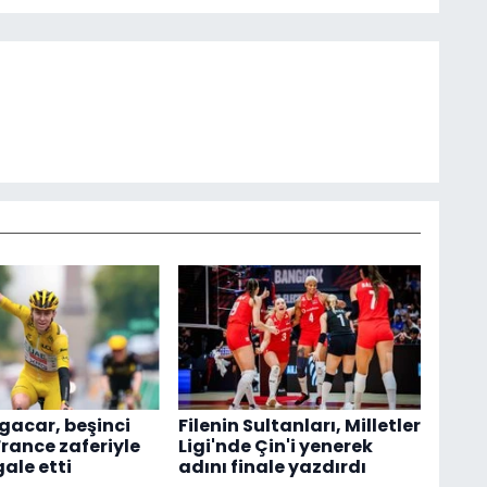
gacar, beşinci
Filenin Sultanları, Milletler
France zaferiyle
Ligi'nde Çin'i yenerek
ale etti
adını finale yazdırdı