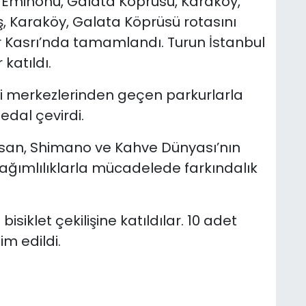
 Eminönü, Galata Köprüsü, Karaköy,
 Karaköy, Galata Köprüsü rotasını
r Kasrı’nda tamamlandı. Turun İstanbul
katıldı.
mli merkezlerinden geçen parkurlarla
edal çevirdi.
 Bisan, Shimano ve Kahve Dünyası’nın
ağımlılıklarla mücadelede farkındalık
isiklet çekilişine katıldılar. 10 adet
im edildi.