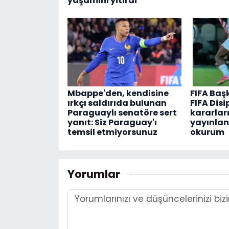
yaşamını yitirdi
Mbappe'den, kendisine
FIFA Baş
ırkçı saldırıda bulunan
FIFA Disi
Paraguaylı senatöre sert
kararları
yanıt: Siz Paraguay'ı
yayınlan
temsil etmiyorsunuz
okurum
Yorumlar