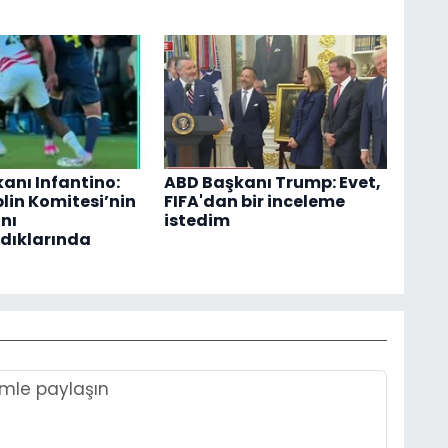
kanı Infantino:
ABD Başkanı Trump: Evet,
plin Komitesi’nin
FIFA'dan bir inceleme
nı
istedim
dıklarında