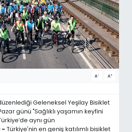
-
+
A
A
düzenlediği Geleneksel Yeşilay Bisiklet
 Pazar günü "Sağlıklı yaşamın keyfini
 Türkiye’de aynı gün
 -
Türkiye'nin en geniş katılımlı bisiklet