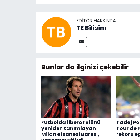
EDITÖR HAKKINDA
TE Bilisim
Bunlar da ilginizi çekebilir
Futbolda libero rolünü
Tadej Po
yeniden tanımlayan
Tour de 
Milan efsanesi Baresi,
rekoru eg