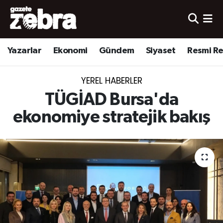
Yazarlar
Nöbetçi Eczaneler
Yazarlar
Ekonomi
Gündem
Siyaset
Resmi R
Ekonomi
Hava Durumu
YEREL HABERLER
Kültür-Sanat
Trafik Durumu
TÜGİAD Bursa'da
Yerel
Süper Lig Puan Durumu ve Fikstür
ekonomiye stratejik bakış
Spor
Tüm Manşetler
Son Dakika Haberleri
Haber Arşivi