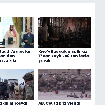
 Suudi Arabistan
Kiev'e Rus saldırısı; En az
tan'dan
17 can kaybı, 40'tan fazla
ittifakı
yaralı
akınını sosyal
AB, Ceuta kriziyle ilgili