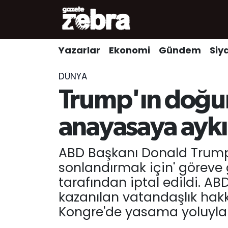
Yazarlar
Nöbetçi Eczaneler
Yazarlar
Ekonomi
Gündem
Siy
Ekonomi
Hava Durumu
DÜNYA
Kültür-Sanat
Trafik Durumu
Trump'ın doğum
Yerel
Süper Lig Puan Durumu ve Fikstür
anayasaya aykı
Spor
Tüm Manşetler
ABD Başkanı Donald Trump'
sonlandırmak için' göreve
Son Dakika Haberleri
tarafından iptal edildi. 
kazanılan vatandaşlık hak
Haber Arşivi
Kongre'de yasama yoluyla k