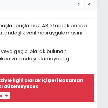
-
+
A
A
başlar başlamaz, ABD topraklarında
andaşlık verilmesi uygulamasını
veya geçici olarak bulunan
rikan vatandaşı olamayacağı
iyle ilgili olarak İçişleri Bakanları
ısı düzenleyecek
le