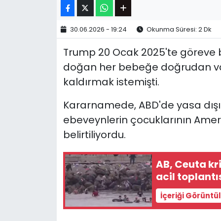
30.06.2026 - 19:24
Okunma Süresi: 2 Dk
Trump 20 Ocak 2025'te göreve 
doğan her bebeğe doğrudan vat
kaldırmak istemişti.
Kararnamede, ABD'de yasa dışı 
ebeveynlerin çocuklarının Ame
belirtiliyordu.
AB, Ceuta kriz
acil toplant
İçeriği Görüntü