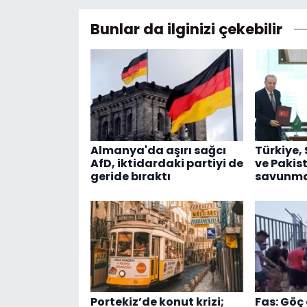
Bunlar da ilginizi çekebilir
Almanya'da aşırı sağcı
Türkiye,
AfD, iktidardaki partiyi de
ve Pakis
geride bıraktı
savunma 
Portekiz’de konut krizi;
Fas: Göç 