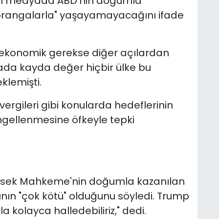
yal medyada ABD'nin doğumla
 "prangalarla" yaşayamayacağını ifade
 ekonomik gerekse diğer açılardan
yada kayda değer hiçbir ülke bu
klemişti.
rgileri gibi konularda hedeflerinin
ellenmesine öfkeyle tepki
ksek Mahkeme'nin doğumla kazanılan
nın "çok kötü" olduğunu söyledi. Trump
 kolayca halledebiliriz," dedi.