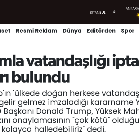
aset
Resmi Reklam
Dünya
Editörden
Spor
la vatandaşlığı ipta
rı bulundu
ın 'ülkede doğan herkese vatandaşlı
 gelir gelmez imzaladığı kararnam
ABD Başkanı Donald Trump, Yüksek 
kını onaylamasının "çok kötü" olduğ
olayca halledebiliriz" dedi.