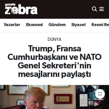
Yazarlar
Nöbetçi Eczaneler
Yazarlar
Ekonomi
Gündem
Siyaset
Resmi R
Ekonomi
Hava Durumu
DÜNYA
Kültür-Sanat
Trafik Durumu
Trump, Fransa
Yerel
Süper Lig Puan Durumu ve Fikstür
Cumhurbaşkanı ve NATO
Genel Sekreteri'nin
Spor
Tüm Manşetler
mesajlarını paylaştı
Son Dakika Haberleri
Haber Arşivi