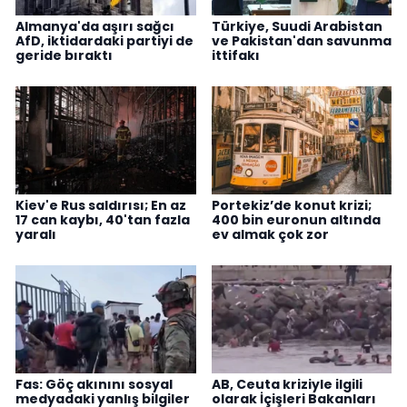
Almanya'da aşırı sağcı
Türkiye, Suudi Arabistan
AfD, iktidardaki partiyi de
ve Pakistan'dan savunma
geride bıraktı
ittifakı
Kiev'e Rus saldırısı; En az
Portekiz’de konut krizi;
17 can kaybı, 40'tan fazla
400 bin euronun altında
yaralı
ev almak çok zor
Fas: Göç akınını sosyal
AB, Ceuta kriziyle ilgili
medyadaki yanlış bilgiler
olarak İçişleri Bakanları