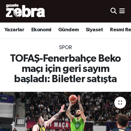
Yazarlar
Nöbetçi Eczaneler
Yazarlar
Ekonomi
Gündem
Siyaset
Resmi R
Ekonomi
Hava Durumu
SPOR
Kültür-Sanat
Trafik Durumu
TOFAŞ-Fenerbahçe Beko
Yerel
Süper Lig Puan Durumu ve Fikstür
maçı için geri sayım
başladı: Biletler satışta
Spor
Tüm Manşetler
Son Dakika Haberleri
Haber Arşivi