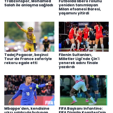
Trabzonspor, Mohamed
Futbolda libero rolünü
Salah ile anlaşma sağladı
yeniden tanımlayan
Milan efsanesi Baresi,
yaşamını yitirdi
Tadej Pogacar, beşinci
Filenin Sultanları,
Tour de France zaferiyle
Milletler Ligi'nde Çin'i
rekoru egale etti
yenerek adını finale
yazdırdı
Mbappe'den, kendisine
FIFA Başkanı Infantino:
ırkçı saldırıda bulunan
FIFA Disiplin Komitesi’nin