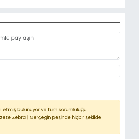
l etmiş bulunuyor ve tüm sorumluluğu
zete Zebra | Gerçeğin peşinde hiçbir şekilde