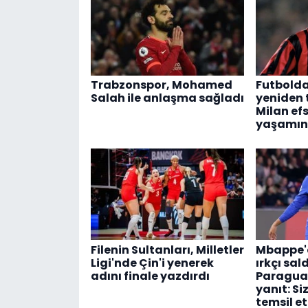
Trabzonspor, Mohamed
Futbolda
Salah ile anlaşma sağladı
yeniden
Milan efs
yaşamını
Filenin Sultanları, Milletler
Mbappe'd
Ligi'nde Çin'i yenerek
ırkçı sal
adını finale yazdırdı
Paraguay
yanıt: Si
temsil e