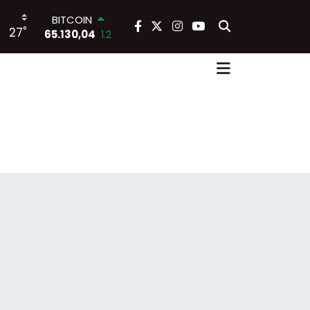
BITCOIN
°
27
65.130,04
1.2
DOLAR
47,7106
0.17
EURO
55,1652
0.27
STERLİN
64,4046
0.35
GRAM ALTIN
6648.99
2.59
BİST100
13.773
-19