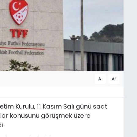
-
+
A
A
tim Kurulu, 11 Kasım Salı günü saat
ular konusunu görüşmek üzere
ı.