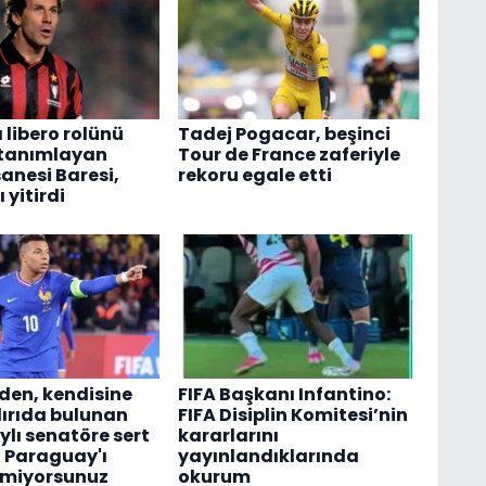
 libero rolünü
Tadej Pogacar, beşinci
 tanımlayan
Tour de France zaferiyle
anesi Baresi,
rekoru egale etti
 yitirdi
en, kendisine
FIFA Başkanı Infantino:
dırıda bulunan
FIFA Disiplin Komitesi’nin
lı senatöre sert
kararlarını
z Paraguay'ı
yayınlandıklarında
tmiyorsunuz
okurum